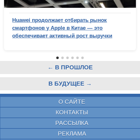
Huawei продолжает отбирать рынок
смартфонов у Apple в Китае — это
обеспечивает активный рост выручки
← В ПРОШЛОЕ
В БУДУЩЕЕ →
О САЙТЕ
КОНТАКТЫ
РАССЫЛКА
РЕКЛАМА