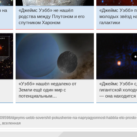
 на
«Джеймс Уэбб» не нашёл
«Джеймс Уэбб» п
родства между Плутоном и его
молодых звёзд н
спутником Хароном
галактики
«Уэбб» нашёл недалеко от
«Джеймс Уэбб» с
Земли ещё один мир с
гигантской холод
потенциальным
— она находится 
подповерхностным океаном —
ожидалось
Ариэль, спутник Урана
1109598/dgeyms-uebb-sovershil-pokushenie-na-napryagyonnost-habbla-eto-prosto
я
,
вселенная