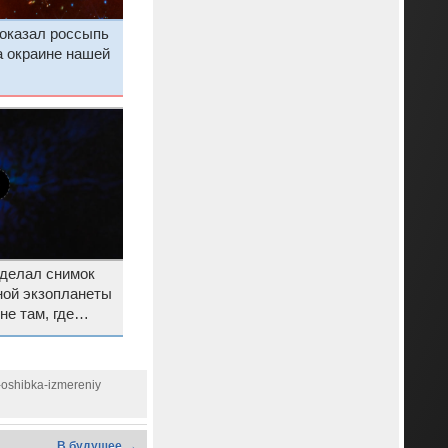
оказал россыпь
а окраине нашей
делал снимок
ной экзопланеты
не там, где
-oshibka-izmereniy
В будущее →