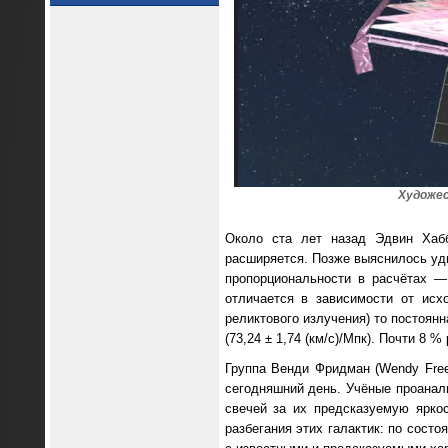
Художес
Около ста лет назад Эдвин Ха
расширяется. Позже выяснилось уди
пропорциональности в расчётах 
отличается в зависимости от исх
реликтового излучения) то постоянн
(73,24 ± 1,74 (км/с)/Мпк). Почти 8 
Группа Венди Фридман (Wendy Free
сегодняшний день. Учёные проанали
свечей за их предсказуемую ярко
разбегания этих галактик: по сост