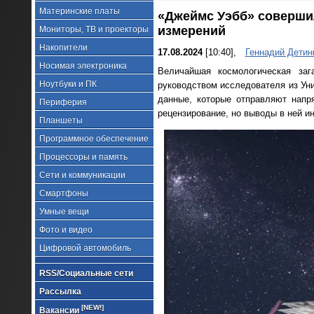
Материнские платы
«Джеймс Уэбб» соверши
измерений
Мониторы, ТВ и проекторы
Накопители
17.08.2024
[10:40],
Геннадий Детин
Носимая электроника
Величайшая космологическая за
Ноутбуки и ПК
руководством исследователя из Унив
данные, которые отправляют напр
Периферия
рецензирование, но выводы в ней и
Планшеты
Программное обеспечение
Процессоры и память
Сети и коммуникации
Смартфоны
Умные вещи
Фото и видео
Цифровой автомобиль
RSS/Социальные сети
Рассылка
[NEW!]
Вакансии