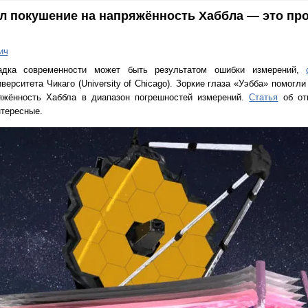
л покушение на напряжённость Хаббла — это пр
ич
гадка современности может быть результатом ошибки измерений,
ерситета Чикаго (University of Chicago). Зоркие глаза «Уэбба» помогл
яжённость Хаббла в диапазон погрешностей измерений.
Статья
об от
нтересные.