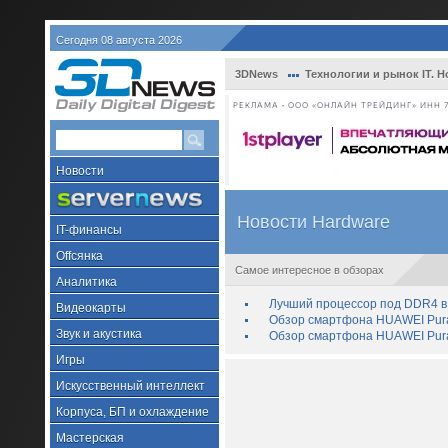
Сегодня 08 августа 2026
3DNews
Технологии и рынок IT. Н
РЕКЛАМА • ООО «ОНЛАЙН ТРЕЙДИНГ» ИНН 7
Новости
Новости Hardware
IT-финансы
Offсянка
Самое интересное в обзорах
Аналитика
Лучший процессор под DDR4 в 
Видеокарты
Обзор смартфона HUAWEI Pura 
Звук и акустика
Обзор смартфона HUAWEI Pura
Игры
Искусственный интеллект
Корпуса, БП и охлаждение
Мастерская