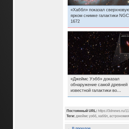
«Хаббл» показал сверхновую
ярком снимке галактики NGC
1672
«Джеймс Уэбб» доказал
обнаружение самой древней
известной галактики во
Вселенной
Постоянный URL:
https://3dnews.ru/
Теги:
джеймс уэбб
,
хаббл
,
астрономи
← В прошлое