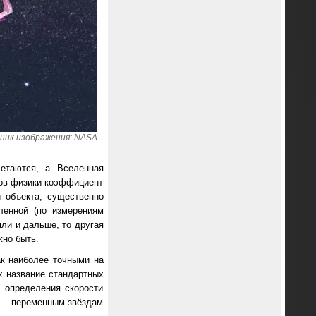
ник изображения: NASA
летаются, а Вселенная
нов физики коэффициент
и объекта, существенно
ленной (по измерениям
мли и дальше, то другая
жно быть.
ак наиболее точными на
х название стандартных
 определения скорости
м — переменным звёздам