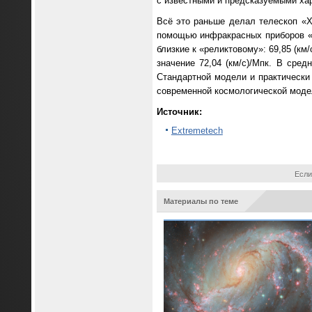
с известными и предсказуемыми ха
Всё это раньше делал телескоп «Х
помощью инфракрасных приборов «Уэ
близкие к «реликтовому»: 69,85 (км
значение 72,04 (км/с)/Мпк. В сред
Стандартной модели и практически
современной космологической модел
Источник:
Extremetech
Если
Материалы по теме