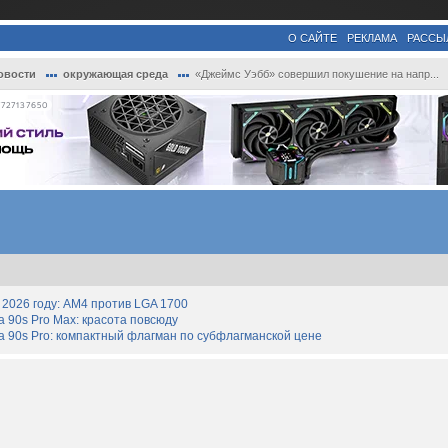
О САЙТЕ
РЕКЛАМА
РАССЫ
овости
окружающая среда
«Джеймс Уэбб» совершил покушение на напр...
727137650
2026 году: AM4 против LGA 1700
90s Pro Max: красота повсюду
 90s Pro: компактный флагман по субфлагманской цене