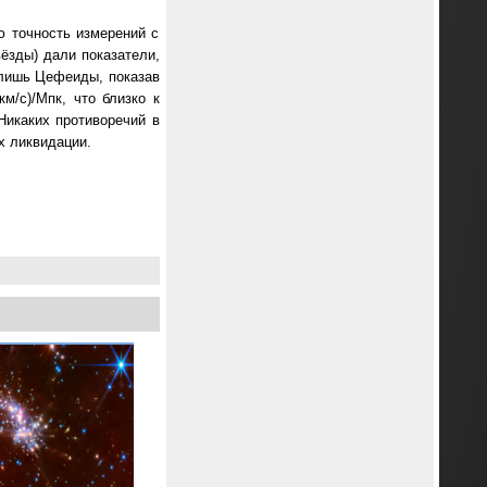
ю точность измерений с
ёзды) дали показатели,
и лишь Цефеиды, показав
м/с)/Мпк, что близко к
Никаких противоречий в
х ликвидации.