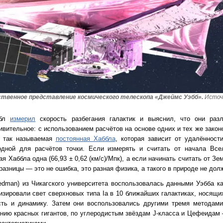
твенное представление космического телескопа «Джеймс Уэбб».
Источ
ббл
измерил
скорость разбегания галактик и выяснил, что они раз
вительное: с использованием расчётов на основе одних и тех же зако
— так называемая
постоянная Хаббла
, которая зависит от удалённост
одной для расчётов точки. Если измерять и считать от начала Все
ая Хаббла одна (66,93 ± 0,62 (км/с)/Мпк), а если начинать считать от Зе
% разницы — это не ошибка, это разная физика, а такого в природе не дол
dman) из Чикагского университета воспользовалась данными Уэбба к
зировали свет сверхновых типа Ia в 10 ближайших галактиках, носящи
сть и динамику. Затем они воспользовались другими тремя методами
оянию красных гигантов, по углеродистым звёздам J-класса и Цефеида