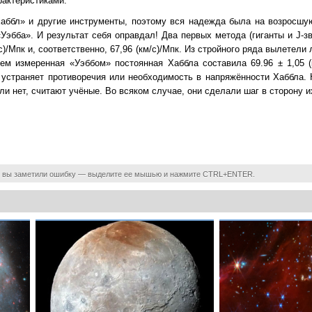
рактеристиками.
аббл» и другие инструменты, поэтому вся надежда была на возросшу
бба». И результат себя оправдал! Два первых метода (гиганты и J-зв
/с)/Мпк и, соответственно, 67,96 (км/с)/Мпк. Из стройного ряда вылетел
нем измеренная «Уэббом» постоянная Хаббла составила 69.96 ± 1,05 (к
 устраняет противоречия или необходимость в напряжённости Хаббла. 
и нет, считают учёные. Во всяком случае, они сделали шаг в сторону и
 вы заметили ошибку — выделите ее мышью и нажмите CTRL+ENTER.