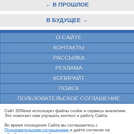
← В ПРОШЛОЕ
В БУДУЩЕЕ →
О САЙТЕ
КОНТАКТЫ
РАССЫЛКА
РЕКЛАМА
КОПИРАЙТ
ПОИСК
ПОЛЬЗОВАТЕЛЬСКОЕ СОГЛАШЕНИЕ
ЗАЩИЩЕНО CURATOR
Сайт 3DNews использует файлы cookie и сервисы аналитики.
Это помогает нам улучшать контент и работу Cайта.
© 1997—2026 Электронное периодическое издание "3ДНьюс" | Свидетельство о
регистрации СМИ Эл ФС 77-22224
Во время посещения Cайта вы соглашаетесь с
выдано Федеральной Службой по надзору за соблюдением законодательства в сфере
Пользовательским соглашением
и даёте согласие на
массовых коммуникаций и охране культурного наследия
✖