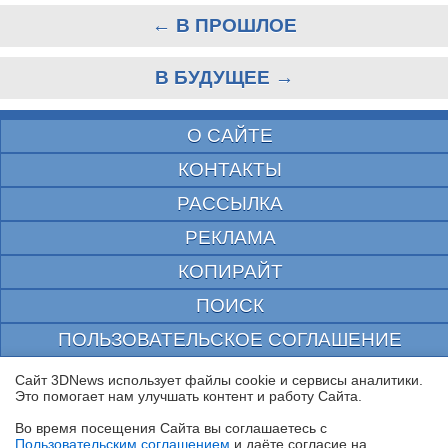
← В ПРОШЛОЕ
В БУДУЩЕЕ →
О САЙТЕ
КОНТАКТЫ
РАССЫЛКА
РЕКЛАМА
КОПИРАЙТ
ПОИСК
ПОЛЬЗОВАТЕЛЬСКОЕ СОГЛАШЕНИЕ
ЗАЩИЩЕНО CURATOR
Сайт 3DNews использует файлы cookie и сервисы аналитики.
Это помогает нам улучшать контент и работу Cайта.
© 1997—2026 Электронное периодическое издание "3ДНьюс" | Свидетельство о
регистрации СМИ Эл ФС 77-22224
Во время посещения Cайта вы соглашаетесь с
выдано Федеральной Службой по надзору за соблюдением законодательства в сфере
Пользовательским соглашением
и даёте согласие на
массовых коммуникаций и охране культурного наследия