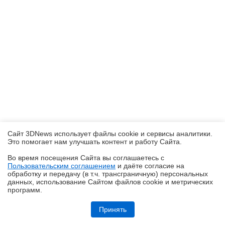
Сайт 3DNews использует файлы cookie и сервисы аналитики.
Это помогает нам улучшать контент и работу Cайта.
Во время посещения Cайта вы соглашаетесь с
Пользовательским соглашением
и даёте согласие на
✖
обработку и передачу (в т.ч. трансграничную) персональных
данных, использование Cайтом файлов cookie и метрических
программ.
Обзор HONOR MagicPad 4: самый изящный планшет
Принять