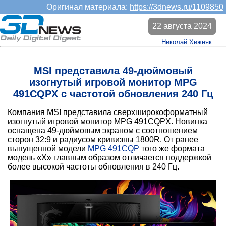
Оригинал материала:
https://3dnews.ru/1109850
22 августа 2024
Николай Хижняк
MSI представила 49-дюймовый
изогнутый игровой монитор MPG
491CQPX с частотой обновления 240 Гц
Компания MSI представила сверхширокоформатный
изогнутый игровой монитор MPG 491CQPX. Новинка
оснащена 49-дюймовым экраном с соотношением
сторон 32:9 и радиусом кривизны 1800R. От ранее
выпущенной модели
MPG 491CQP
того же формата
модель «X» главным образом отличается поддержкой
более высокой частоты обновления в 240 Гц.