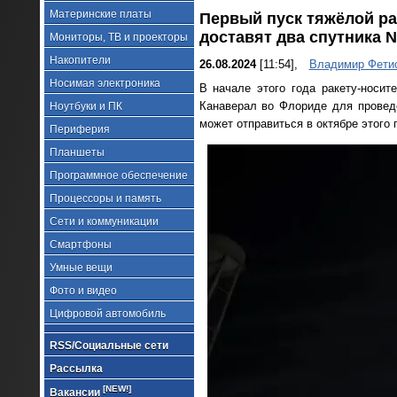
Материнские платы
Первый пуск тяжёлой рак
доставят два спутника 
Мониторы, ТВ и проекторы
Накопители
26.08.2024
[11:54],
Владимир Фети
Носимая электроника
В начале этого года ракету-носит
Канаверал во Флориде для проведе
Ноутбуки и ПК
может отправиться в октябре этого 
Периферия
Планшеты
Программное обеспечение
Процессоры и память
Сети и коммуникации
Смартфоны
Умные вещи
Фото и видео
Цифровой автомобиль
RSS/Социальные сети
Рассылка
[NEW!]
Вакансии