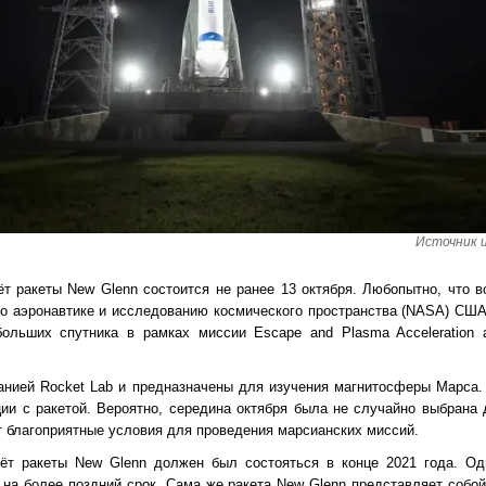
Источник и
ёт ракеты New Glenn состоится не ранее 13 октября. Любопытно, что в
по аэронавтике и исследованию космического пространства (NASA) США
больших спутника в рамках миссии Escape and Plasma Acceleration a
анией Rocket Lab и предназначены для изучения магнитосферы Марса.
ии с ракетой. Вероятно, середина октября была не случайно выбрана 
т благоприятные условия для проведения марсианских миссий.
ёт ракеты New Glenn должен был состояться в конце 2021 года. Од
 на более поздний срок. Сама же ракета New Glenn представляет собо