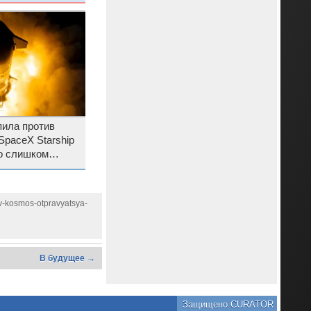
ать перерасхода
пила против
SpaceX Starship
о слишком
-v-kosmos-otpravyatsya-
В будущее →
Защищено CURATOR