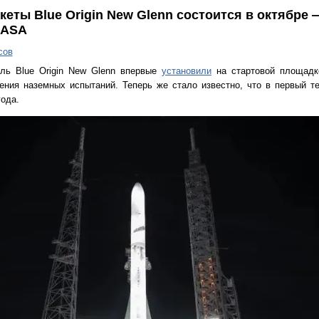
еты Blue Origin New Glenn состоится в октябре 
NASA
сов
ель Blue Origin New Glenn впервые
установили
на стартовой площадк
ния наземных испытаний. Теперь же стало известно, что в первый т
года.