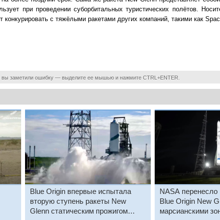
пользует при проведении суборбитальных туристических полётов. Носи
т конкурировать с тяжёлыми ракетами других компаний, такими как Spac
 вы заметили ошибку — выделите ее мышью и нажмите CTRL+ENTER.
Blue Origin впервые испытала
NASA перенесло 
вторую ступень ракеты New
Blue Origin New G
Glenn статическим прожигом
марсианскими зо