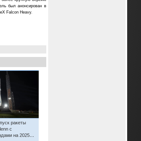
тель был анонсирован в
eX Falcon Heavy.
пуск ракеты
lenn с
ндами на 2025