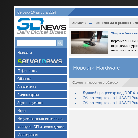
Сегодня 10 августа 2026
3DNews
Технологии и рынок IT. Н
Уборка без ко
Вертикальный 
определяет уро
очистки щётки 
Новости
Новости Hardware
IT-финансы
Offсянка
Самое интересное в обзорах
Аналитика
Лучший процессор под DDR4 в 
Видеокарты
Обзор смартфона HUAWEI Pura 
Звук и акустика
Обзор смартфона HUAWEI Pura
Игры
Искусственный интеллект
Корпуса, БП и охлаждение
Мастерская