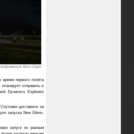
зображения: Blue Origin
о время первого полёта
 планирует отправить в
nd Dynamics Explorers
 Спутники доставили на
для запуска New Glenn,
нако запуск по разным
й более крупную версию