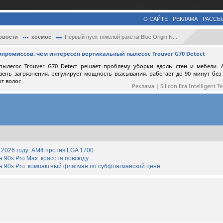
О САЙТЕ
РЕКЛАМА
РАССЫ
овости
космос
Первый пуск тяжёлой ракеты Blue Origin N...
мпромиссов: чем интересен вертикальный пылесос Trouver G70 Detect
пылесос Trouver G70 Detect решает проблему уборки вдоль стен и мебели. 
вень загрязнения, регулирует мощность всасывания, работает до 90 минут без
от волос
Реклама | Silicon Era Intelligent T
2026 году: AM4 против LGA 1700
90s Pro Max: красота повсюду
 90s Pro: компактный флагман по субфлагманской цене