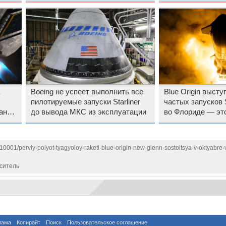
ракетных двигателей
год, чтобы избеж
средств
Boeing не успеет выполнить все
Blue Origin высту
пилотируемые запуски Starliner
частых запусков 
ания
до вывода МКС из эксплуатации
во Флориде — эт
опасно
110001/perviy-polyot-tyagyoloy-raketi-blue-origin-new-glenn-sostoitsya-v-oktyabre
ситель
лама
Копирайт
Поиск
Пользовательское соглашение