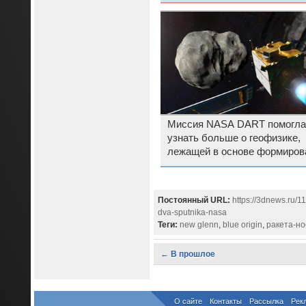
понедельник с монолитом
Миссия NASA DART помогла
узнать больше о геофизике,
лежащей в основе формиров
и эволюции астероидов
Постоянный URL:
https://3dnews.ru/1
dva-sputnika-nasa
Теги:
new glenn
,
blue origin
,
ракета-но
← В прошлое
О сайте
Контакты
Рассылка
Рек