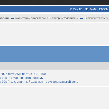
О САЙТЕ
РЕКЛАМА
РАССЫ
овости
мониторы, проекторы, ТВ-тюнеры, телевизо...
Samsung теперь будет обновлять ПО смарт-.
2026 году: AM4 против LGA 1700
90s Pro Max: красота повсюду
 90s Pro: компактный флагман по субфлагманской цене