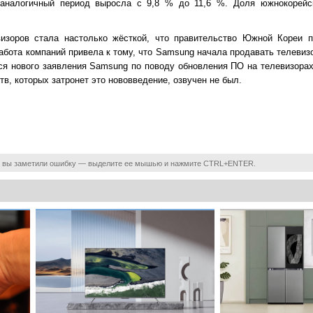
 аналогичный период выросла с 9,8 % до 11,6 %. Доля южнокорейс
визоров стала настолько жёсткой, что правительство Южной Кореи 
абота компаний привела к тому, что Samsung начала продавать телеви
тся нового заявления Samsung по поводу обновления ПО на телевизорах
в, которых затронет это нововведение, озвучен не был.
 вы заметили ошибку — выделите ее мышью и нажмите CTRL+ENTER.