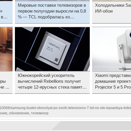
Мировые поставки телевизоров в
Холодильники Sa
»
первом полугодии выросли на 0,8
ИИ-обои
 в
% — TCL подобралась ко
второму месту
Южнокорейский ускоритель
Xiaomi представи
оры
вычислений Rebellions получит
домашние проект
не от
четыре 12-ярусных стека памяти
Projector 5 и 5 Pro
HBM3E общим объёмом 144
Гбайт
110066/samsung-budet-obnovlyat-po-svoih-televizorov-7-let-no-eto-kasaetsya-tolko
ение
,
обновление
,
телевизор