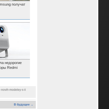
msung получат
ла недорогие
оры Redmi
-novih-modeley-s-ii
В будущее →