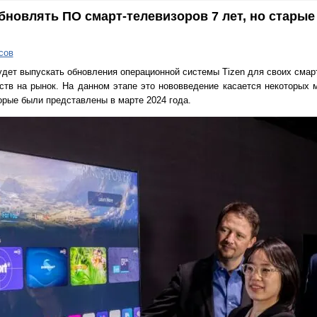
бновлять ПО смарт-телевизоров 7 лет, но старые
сов
дет выпускать обновления операционной системы Tizen для своих смарт
ств на рынок. На данном этапе это нововведение касается некоторых
торые были представлены в марте 2024 года.