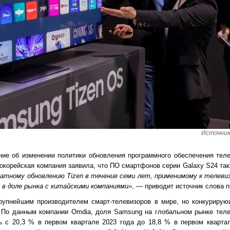
Источник
ние об изменении политики обновления программного обеспечения те
нокорейская компания заявила, что ПО смартфонов серии Galaxy S24 та
латному обновлению Tizen в течение семи лет, применимому к телев
в доле рынка с китайскими компаниями»
, — приводит источник слова 
рупнейшим производителем смарт-телевизоров в мире, но конкурирую
 По данным компании Omdia, доля Samsung на глобальном рынке теле
ь с 20,3 % в первом квартале 2023 года до 18,8 % в первом кварта