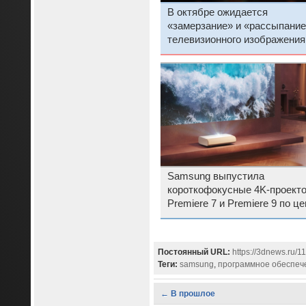
В октябре ожидается
«замерзание» и «рассыпание
телевизионного изображения
России
Samsung выпустила
короткофокусные 4K-проект
Premiere 7 и Premiere 9 по це
$2999
Постоянный URL:
https://3dnews.ru/1
Теги:
samsung
,
программное обеспеч
← В прошлое