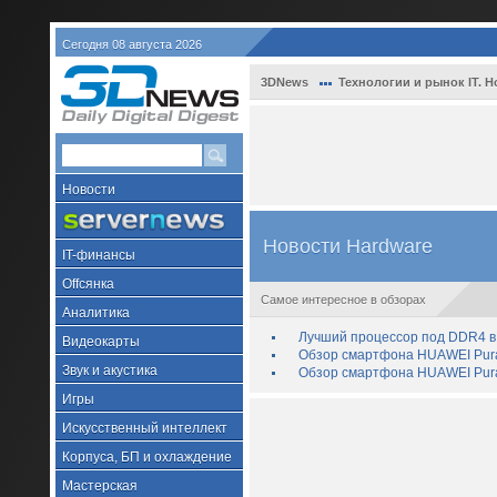
Сегодня 08 августа 2026
3DNews
Технологии и рынок IT. Н
Новости
Новости Hardware
IT-финансы
Offсянка
Самое интересное в обзорах
Аналитика
Лучший процессор под DDR4 в 
Видеокарты
Обзор смартфона HUAWEI Pura 
Звук и акустика
Обзор смартфона HUAWEI Pura
Игры
Искусственный интеллект
Корпуса, БП и охлаждение
Мастерская