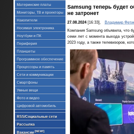
Материнские платы
Samsung теперь будет о
не затронет
Мониторы, ТВ и проекторы
Накопители
27.08.2024
[16:33],
Владимир Фети
Носимая электроника
Компания Samsung объявила, что бу
Ноутбуки и ПК
семи лет с момента выхода устрой
2023 году, а также телевизоров, ко
Периферия
Планшеты
Программное обеспечение
Процессоры и память
Сети и коммуникации
Смартфоны
Умные вещи
Фото и видео
Цифровой автомобиль
RSS/Социальные сети
Рассылка
[NEW!]
Вакансии