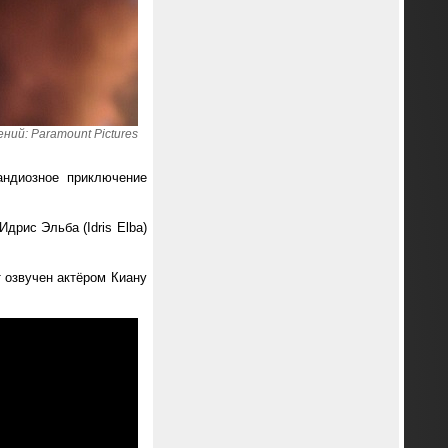
ий: Paramount Pictures
андиозное приключение
Идрис Эльба (Idris Elba)
 озвучен актёром Киану