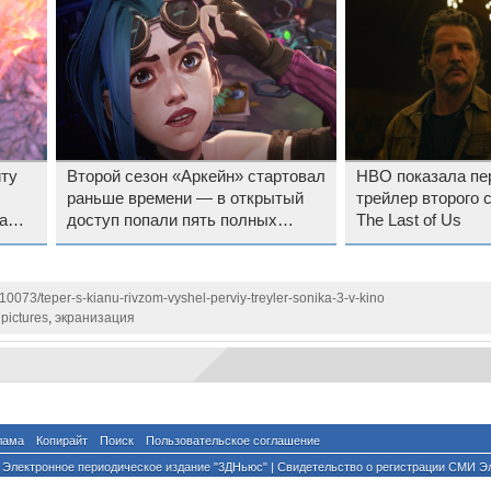
выглядеть филь
иту
Второй сезон «Аркейн» стартовал
HBO показала пе
раньше времени — в открытый
трейлер второго 
а
доступ попали пять полных
The Last of Us
эпизодов
110073/teper-s-kianu-rivzom-vyshel-perviy-treyler-sonika-3-v-kino
pictures
,
экранизация
лама
Копирайт
Поиск
Пользовательское соглашение
Электронное периодическое издание "3ДНьюс" | Свидетельство о регистрации СМИ Э
й по надзору за соблюдением законодательства в сфере массовых коммуникаций и о