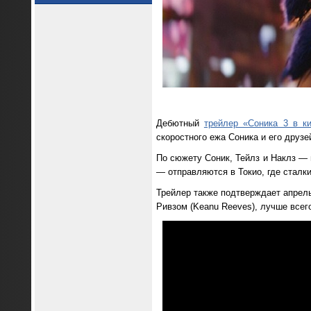
Дебютный
трейлер «Соника 3 в к
скоростного ежа Соника и его друзе
По сюжету Соник, Тейлз и Наклз —
— отправляются в Токио, где сталк
Трейлер также подтверждает апрел
Ривзом (Keanu Reeves), лучше всег