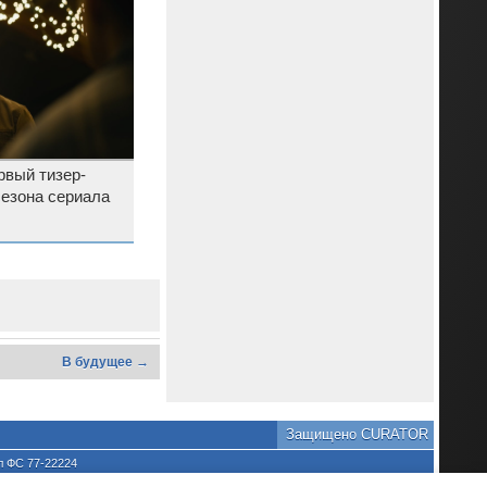
м
рвый тизер-
сезона сериала
В будущее →
Защищено CURATOR
л ФС 77-22224
хране культурного наследия