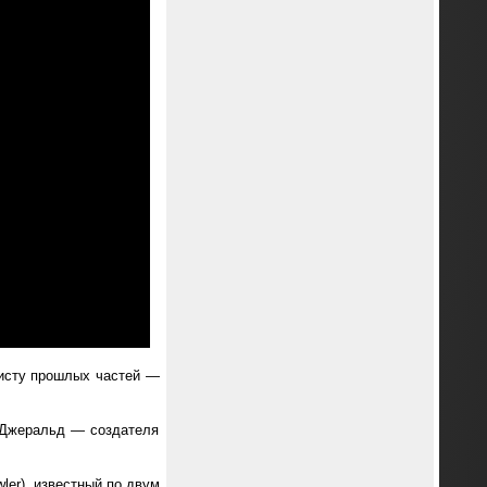
нисту прошлых частей —
и Джеральд — создателя
ler), известный по двум