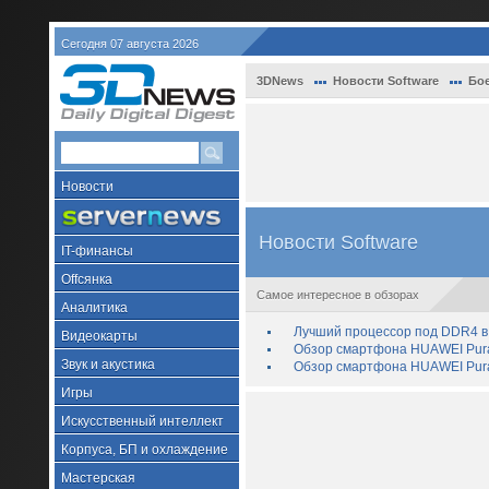
Сегодня 07 августа 2026
3DNews
Новости Software
Бо
Новости
Новости Software
IT-финансы
Offсянка
Самое интересное в обзорах
Аналитика
Лучший процессор под DDR4 в 
Видеокарты
Обзор смартфона HUAWEI Pura 
Звук и акустика
Обзор смартфона HUAWEI Pura
Игры
Искусственный интеллект
Корпуса, БП и охлаждение
Мастерская