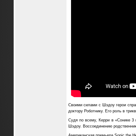
Своими силами с Шэдоу герои спра
доктору Роботнику. Его роль в трик
Судя по всему, Керри в «Сонике 3 
Шэдоу. Воссоединению родственник
Американская премьера Sonic the H