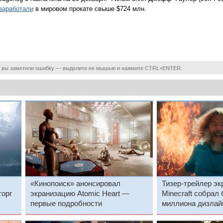
заработали
в мировом прокате свыше $724 млн.
 вы заметили ошибку — выделите ее мышью и нажмите CTRL+ENTER.
«Кинопоиск» анонсировал
Тизер-трейлер эк
торг
экранизацию Atomic Heart —
Minecraft собрал
первые подробности
миллиона дизлайк
показал, как дол