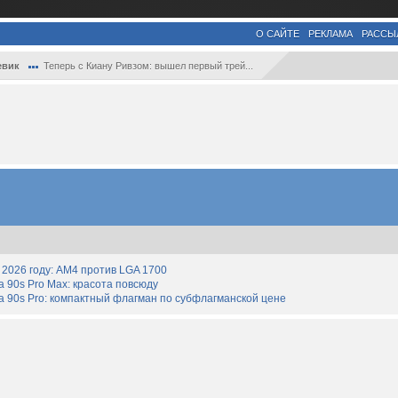
О САЙТЕ
РЕКЛАМА
РАССЫ
евик
Теперь с Киану Ривзом: вышел первый трей...
2026 году: AM4 против LGA 1700
90s Pro Max: красота повсюду
 90s Pro: компактный флагман по субфлагманской цене