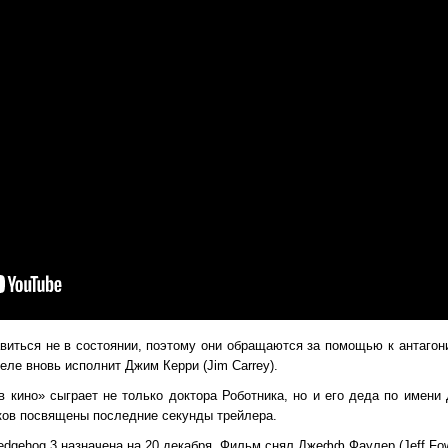
виться не в состоянии, поэтому они обращаются за помощью к антаго
веле вновь исполнит Джим Керри (Jim Carrey).
в кино» сыграет не только доктора Роботника, но и его деда по имен
ов посвящены последние секунды трейлера.
edgehog 3 назначена на 20 декабря. Фильм снял Джефф Фаулер (Jeff Fow