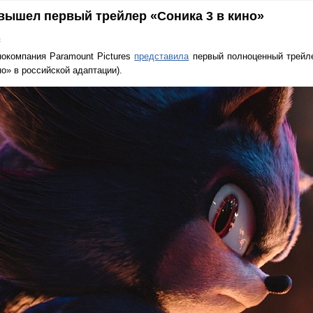
 вышел первый трейлер «Соника 3 в кино»
в
окомпания Paramount Pictures
представила
первый полноценный трейле
но» в российской адаптации).