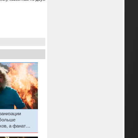
ранизации
 больше
ов, а фанат
жен был