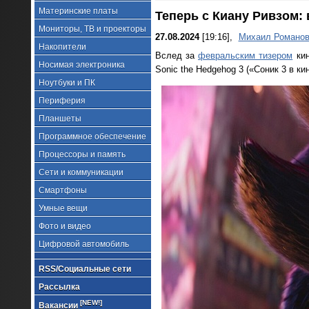
Материнские платы
Теперь с Киану Ривзом:
Мониторы, ТВ и проекторы
27.08.2024
[19:16],
Михаил Романо
Накопители
Вслед за
февральским тизером
кин
Носимая электроника
Sonic the Hedgehog 3 («Соник 3 в ки
Ноутбуки и ПК
Периферия
Планшеты
Программное обеспечение
Процессоры и память
Сети и коммуникации
Смартфоны
Умные вещи
Фото и видео
Цифровой автомобиль
RSS/Социальные сети
Рассылка
[NEW!]
Вакансии