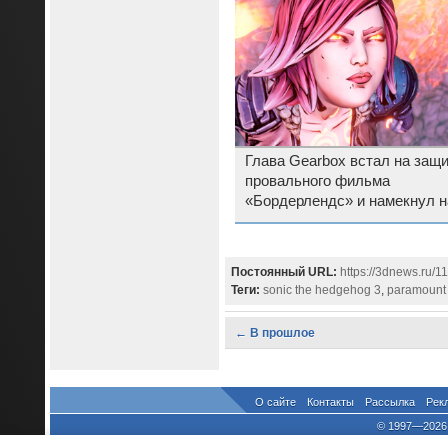
Глава Gearbox встал на защ
провального фильма
«Бордерлендс» и намекнул н
Borderlands 4
Постоянный URL:
https://3dnews.ru/1
Теги:
sonic the hedgehog 3
,
paramount 
← В прошлое
О сайте
Контакты
Рассылка
Рек
© 1997—2026 
выдано Федеральной Службо