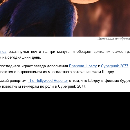
Источник изображен
ино»
растянулся почти на три минуты и обещает зрителям самое гр
й на сегодняшний день.
 последнего играет звезда дополнения
Phantom Liberty
к
Cyberpunk 2077
иваются с вырвавшимся из многолетнего заточения ежом Шэдоу.
ьский репортаж
The Hollywood Reporter
о том, что Шэдоу в фильме будет
о известным геймерам по роли в Cyberpunk 2077.