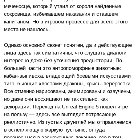
меченосце, который утаил от короля найденные
сокровища, избежавшем наказания и ставшем
капитаном. Но в игровом процессе для всего этого
места не нашлось.
Однако основной сюжет понятен, да и действующие
лица здесь так симпатичны, что слушать диалоги
интересно даже без уточнения предыстории. По
большей части это антропоморфные животные:
кабан-выпивоха, владеющий боевыми искусствами
тигр, бьющие хвостами драконы, крысы-переростки.
Все отменно нарисованы, анимированы и озвучены,
но даже они восхищают не так сильно, как
декорации. Переход на Unreal Engine 5 пошёл игре
на пользу — здесь всё выглядит потрясающе
реалистично. Из густых джунглей мы отправляемся
в ослепляющую жаркую пустыню, оттуда
переносимся в заснеженную локацию, где в том