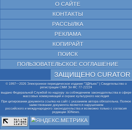
О САЙТЕ
КОНТАКТЫ
РАССЫЛКА
РЕКЛАМА
КОПИРАЙТ
ПОИСК
ПОЛЬЗОВАТЕЛЬСКОЕ СОГЛАШЕНИЕ
ЗАЩИЩЕНО CURATOR
© 1997—2026 Электронное периодическое издание "3ДНьюс" | Свидетельство о
регистрации СМИ Эл ФС 77-22224
выдано Федеральной Службой по надзору за соблюдением законодательства в сфере
массовых коммуникаций и охране культурного наследия
При цитировании документа ссылка на сайт с указанием автора обязательна. Полное
заимствование документа является нарушением
российского и международного законодательства и возможно только с согласия
редакции 3DNews.