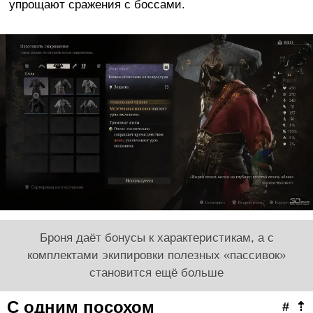
упрощают сражения с боссами.
Броня даёт бонусы к характеристикам, а с
комплектами экипировки полезных «пассивок»
становится ещё больше
С одним посохом
#
⇡