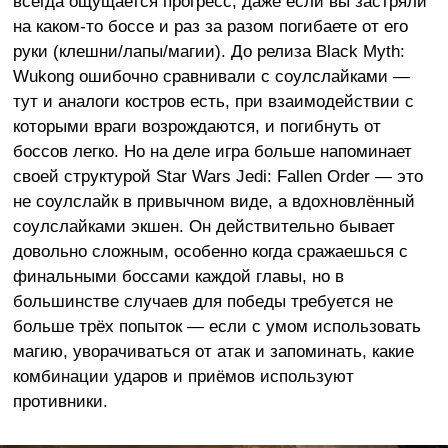
всегда ощущается прогресс, даже если вы застряли
на каком-то боссе и раз за разом погибаете от его
руки (клешни/лапы/магии). До релиза Black Myth:
Wukong ошибочно сравнивали с соулслайками —
тут и аналоги костров есть, при взаимодействии с
которыми враги возрождаются, и погибнуть от
боссов легко. Но на деле игра больше напоминает
своей структурой Star Wars Jedi: Fallen Order — это
не соулслайк в привычном виде, а вдохновлённый
соулслайками экшен. Он действительно бывает
довольно сложным, особенно когда сражаешься с
финальными боссами каждой главы, но в
большинстве случаев для победы требуется не
больше трёх попыток — если с умом использовать
магию, уворачиваться от атак и запоминать, какие
комбинации ударов и приёмов используют
противники.