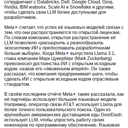
сотрудничает с Databricks, Dell, Google Cloud, Groq,
Nvidia, IBM watsonx, Scale AI и Snowflake и другими,
чтобы сделать свои LLM более доступными для
разработчиков.
Meta
✴
считает, что успех её языковых моделей связан с
тем, что они распространяются по открытой лицензии.
По словам компании, открытое распространение её
LLM позволило
«расширить и разнообразить
экосистему ИИ и предоставить разработчикам
больше выбора»
. Когда Meta
✴
выпустила Llama 3.1,
глава компании Марк Цукерберг (Mark Zuckerberg)
превозносил достоинства ИИ с открытым исходным
кодом, назвав его
«движением вперёд»
. Он также
рассказал, что компания предпринимает шаги, чтобы
сделать ИИ с открытым исходным кодом отраслевым
стандартом.
В своём последнем отчёте Meta
✴
также рассказала, как
её партнёры используют большие языковые модели.
Например, оператор связи AT&T использует Llama для
более точного пользовательского поиска. Один из
крупнейших американских доставщиков еды DoorDash
использует LLM, чтобы упростить работу своих
инженеров по программному обеспечению. Языковая