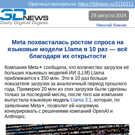
Оригинал материала:
https://3dnews.ru/1110211
29 августа 2024
Николай Хижняк
Meta похвасталась ростом спроса на
языковые модели Llama в 10 раз — всё
благодаря их открытости
Компания Meta
✴
сообщила, что количество загрузок её
больших языковых моделей ИИ (LLM) Llama
приближается к 350 млн. Это в 10 раз больше
показателя загрузок за аналогичный период прошлого
года. Примерно 20 млн из этих загрузок были сделаны
только за последний месяц, после того как компания
выпустила языковую модель
Llama 3.1
, которая, по
заявлению Meta
✴
, позволит ей напрямую
конкурировать с решениями компаний OpenAI и
Anthropic.