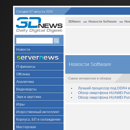
Сегодня 07 августа 2026
3DNews
Новости Software
Нов
Новости
Новости Software
IT-финансы
Offсянка
Самое интересное в обзорах
Аналитика
Лучший процессор под DDR4 в 
Видеокарты
Обзор смартфона HUAWEI Pura 
Звук и акустика
Обзор смартфона HUAWEI Pura
Игры
Искусственный интеллект
Корпуса, БП и охлаждение
Мастерская