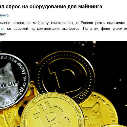
ил спрос на оборудование для майнинга
ненко
ьного закона по майнингу криптовалют, в России резко подскочил
тъ»
со ссылкой на комментарии экспертов. На этом фоне значите
лют.