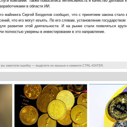
слуги компании. Также повысились интенсивность и качество деловых к
азработчиками в области ИИ.
о майнинга Сергей Безделов сообщил, что с принятием закона стало
ений, что его могут изъять. По его словам, установление государством
ля развития этой деятельности. И на рынке стали появляться круп
ыли полностью уверены в инвестировании в это направление.
 вы заметили ошибку — выделите ее мышью и нажмите CTRL+ENTER.