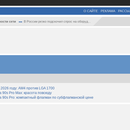
О САЙТЕ
РЕКЛАМА
РАССЫ
ости сети
В России резко подскочил спрос на оборуд...
2026 году: AM4 против LGA 1700
90s Pro Max: красота повсюду
 90s Pro: компактный флагман по субфлагманской цене