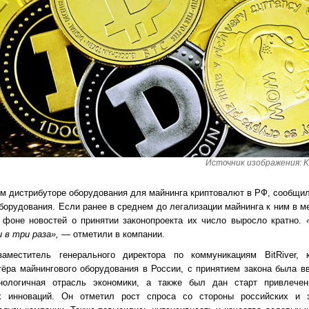
Источник изображения: K
ном дистрибуторе оборудования для майнинга криптовалют в РФ, сообщи
оборудования. Если ранее в среднем до легализации майнинга к ним в 
 фоне новостей о принятии законопроекта их число выросло кратно.
 в три раза», —
отметили в компании.
аместитель генерального директора по коммуникациям BitRiver, 
тёра майнингового оборудования в России, с принятием закона была в
нологичная отрасль экономики, а также был дан старт привлечен
х инноваций. Он отметил рост спроса со стороны российских и 