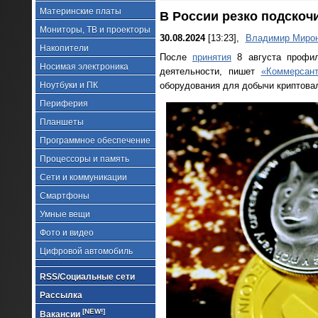
Материнские платы
В России резко подскоч
Мониторы, ТВ и проекторы
30.08.2024
[13:23],
Владимир Миро
Накопители
После
принятия
8 августа профил
Носимая электроника
деятельности, пишет
«Коммерсан
Ноутбуки и ПК
оборудования для добычи криптова
Периферия
Планшеты
Программное обеспечение
Процессоры и память
Сети и коммуникации
Смартфоны
Умные вещи
Фото и видео
Цифровой автомобиль
RSS/Социальные сети
Рассылка
[NEW!]
Вакансии