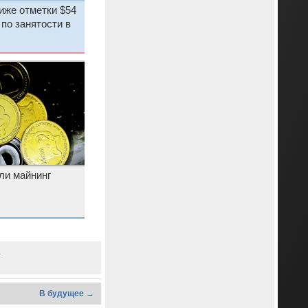
иже отметки $54
 по занятости в
ли майнинг
a
В будущее →