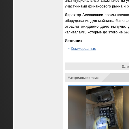
институциональных заказчиков на у
участниками финансового рынка и р
Директор Ассоциации промышленног
оборудование для майнинга без опас
отрасли ожидаемо дало импульс д
капиталами, которые до этого не б
Источник:
Коммерсант.ru
Если
Материалы по теме