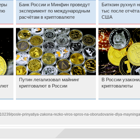
еры
Банк России и Минфин проведут
Биткоин рухнул н
лю
эксперимент по международным
тыс после отчёта
расчётам в криптовалюте
США
Путин легализовал майнинг
В России узакони
алют
криптовалют в России
криптовалюты
1110239/posle-prinyatiya-zakona-rezko-viros-spros-na-oborudovanie-dlya-mayning