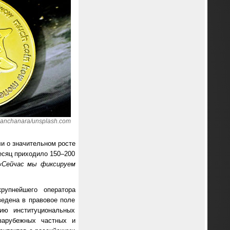
anchanara/unsplash.com
ли о значительном росте
месяц приходило 150–200
«Сейчас мы фиксируем
крупнейшего оператора
ведена в правовое поле
ию институциональных
зарубежных частных и