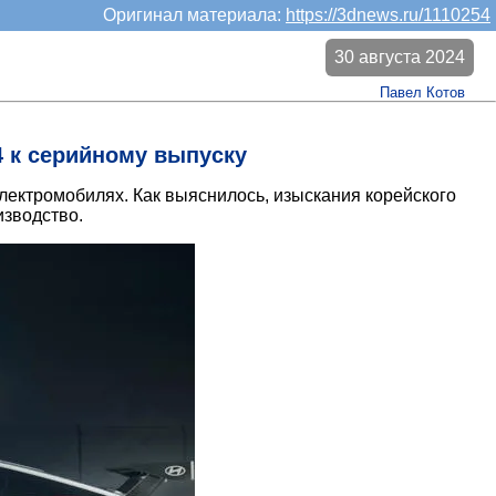
Оригинал материала:
https://3dnews.ru/1110254
30 августа 2024
Павел Котов
4 к серийному выпуску
электромобилях. Как выяснилось, изыскания корейского
изводство.