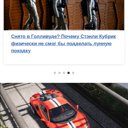
Снято в Голливуде? Почему Стэнли Кубрик
физически не смог бы подделать лунную
походку