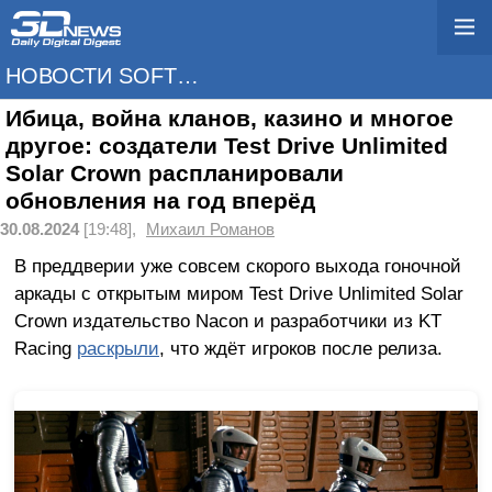
НОВОСТИ SOFTWARE
Ибица, война кланов, казино и многое
другое: создатели Test Drive Unlimited
Solar Crown распланировали
обновления на год вперёд
30.08.2024
[19:48],
Михаил Романов
В преддверии уже совсем скорого выхода гоночной
аркады с открытым миром Test Drive Unlimited Solar
Crown издательство Nacon и разработчики из KT
Racing
раскрыли
, что ждёт игроков после релиза.