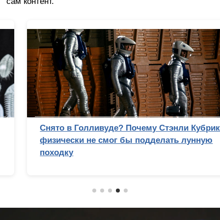
сам контент.
Снято в Голливуде? Почему Стэнли Кубрик
физически не смог бы подделать лунную
походку