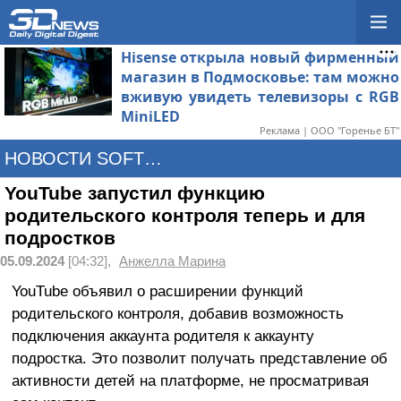
Hisense открыла новый фирменный
магазин в Подмосковье: там можно
вживую увидеть телевизоры с RGB
MiniLED
Реклама | ООО "Горенье БТ"
НОВОСТИ SOFTWARE
YouTube запустил функцию
родительского контроля теперь и для
подростков
05.09.2024
[04:32],
Анжелла Марина
YouTube объявил о расширении функций
родительского контроля, добавив возможность
подключения аккаунта родителя к аккаунту
подростка. Это позволит получать представление об
активности детей на платформе, не просматривая