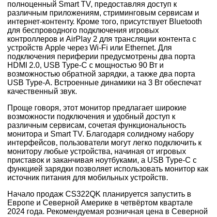
полноценный Smart TV, предоставляя доступ к
различным приложениям, стриминговым сервисам и
интернет-контенту. Кроме того, присутствует Bluetooth
для беспроводного подключения игровых
контроллеров и AirPlay 2 для трансляции контента с
устройств Apple через Wi-Fi или Ethernet. Для
подключения периферии предусмотрены два порта
HDMI 2.0, USB Type-C с мощностью 90 Вт и
возможностью обратной зарядки, а также два порта
USB Type-A. Встроенные динамики на 3 Вт обеспечат
качественный звук.
Проще говоря, этот монитор предлагает широкие
возможности подключения и удобный доступ к
различным сервисам, сочетая функциональность
монитора и Smart TV. Благодаря солидному набору
интерфейсов, пользователи могут легко подключить к
монитору любые устройства, начиная от игровых
приставок и заканчивая ноутбуками, а USB Type-C с
функцией зарядки позволяет использовать монитор как
источник питания для мобильных устройств.
Начало продаж CS322QK планируется запустить в
Европе и Северной Америке в четвёртом квартале
2024 года. Рекомендуемая розничная цена в Северной