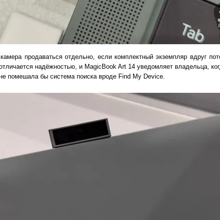
 камера продаваться отдельно, если комплектный экземпляр вдруг пот
 отличается надёжностью, и MagicBook Art 14 уведомляет владельца, ко
не помешала бы система поиска вроде Find My Device.