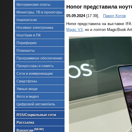
Материнские платы
Honor представила ноутб
Мониторы, ТВ и проекторы
05.09.2024
[17:39],
Павел Котов
Накопители
Honor представила на выставке IF
Носимая электроника
Magic V3
, но и лэптоп MagicBook A
Ноутбуки и ПК
Периферия
Планшеты
Программное обеспечение
Процессоры и память
Сети и коммуникации
Смартфоны
Умные вещи
Фото и видео
Цифровой автомобиль
RSS/Социальные сети
Рассылка
[NEW!]
Вакансии