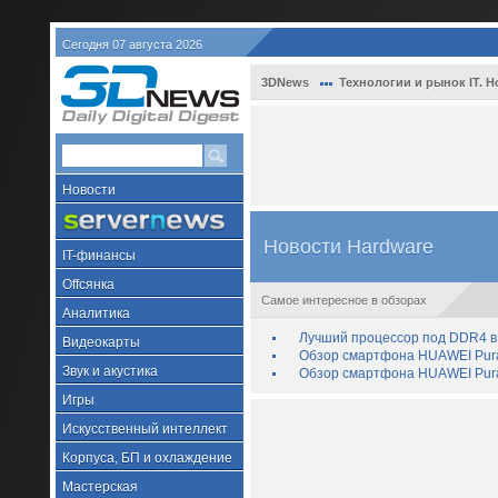
Сегодня 07 августа 2026
3DNews
Технологии и рынок IT. Н
Новости
Новости Hardware
IT-финансы
Offсянка
Самое интересное в обзорах
Аналитика
Лучший процессор под DDR4 в 
Видеокарты
Обзор смартфона HUAWEI Pura 
Звук и акустика
Обзор смартфона HUAWEI Pura
Игры
Искусственный интеллект
Корпуса, БП и охлаждение
Мастерская