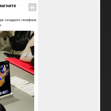
магните
ире складного телефона
а.