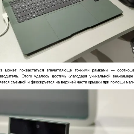
ws может похвастаться впечатляюще тонкими рамками — соотноше
зводитель. Этого удалось достичь благодаря уникальной веб-камере
ляется съёмной и фиксируется на верхней части крышки при помощи магн