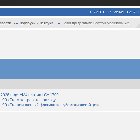
О САЙТЕ
РЕКЛАМА
РАССЫ
овости
ноутбуки и нетбуки
Honor представила ноутбук MagicBook Art ...
2026 году: AM4 против LGA 1700
90s Pro Max: красота повсюду
 90s Pro: компактный флагман по субфлагманской цене