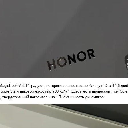
 MagicBook Art 14 радуют, но оригинальностью не блещут. Это 14,6-д
он 3:2 и пиковой яркостью 700 кд/м². Здесь есть процессор Intel Core U
, твердотельный накопитель на 1 Тбайт и шесть динамиков.