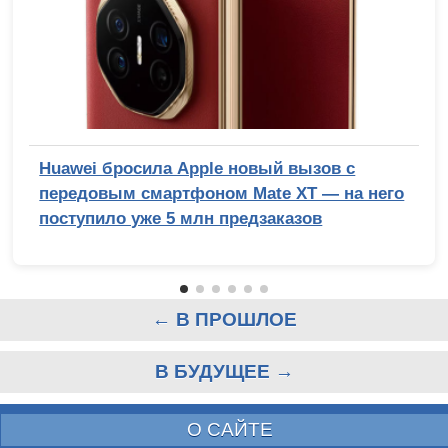
Huawei бросила Apple новый вызов с
передовым смартфоном Mate XT — на него
поступило уже 5 млн предзаказов
← В ПРОШЛОЕ
В БУДУЩЕЕ →
О САЙТЕ