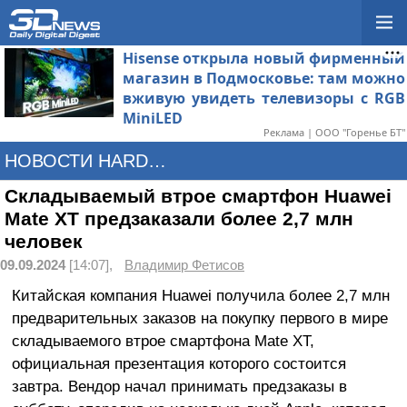
Hisense открыла новый фирменный
магазин в Подмосковье: там можно
вживую увидеть телевизоры с RGB
MiniLED
Реклама | ООО "Горенье БТ"
НОВОСТИ HARDWARE
Складываемый втрое смартфон Huawei
Mate XT предзаказали более 2,7 млн
человек
09.09.2024
[14:07],
Владимир Фетисов
Китайская компания Huawei получила более 2,7 млн
предварительных заказов на покупку первого в мире
складываемого втрое смартфона Mate XT,
официальная презентация которого состоится
завтра. Вендор начал принимать предзаказы в