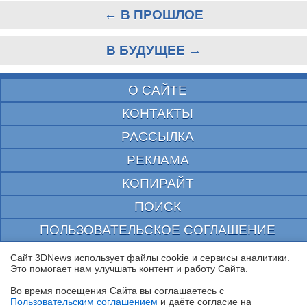
← В ПРОШЛОЕ
В БУДУЩЕЕ →
О САЙТЕ
КОНТАКТЫ
РАССЫЛКА
РЕКЛАМА
КОПИРАЙТ
ПОИСК
ПОЛЬЗОВАТЕЛЬСКОЕ СОГЛАШЕНИЕ
ЗАЩИЩЕНО CURATOR
Сайт 3DNews использует файлы cookie и сервисы аналитики.
Это помогает нам улучшать контент и работу Cайта.
© 1997—2026 Электронное периодическое издание "3ДНьюс" | Свидетельство о
регистрации СМИ Эл ФС 77-22224
Во время посещения Cайта вы соглашаетесь с
выдано Федеральной Службой по надзору за соблюдением законодательства в сфере
Пользовательским соглашением
и даёте согласие на
массовых коммуникаций и охране культурного наследия