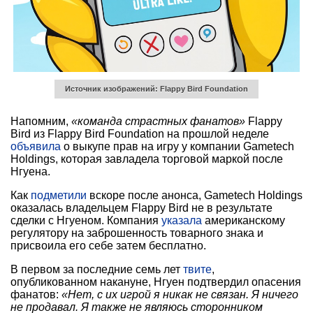
Источник изображений: Flappy Bird Foundation
Напомним,
«команда страстных фанатов»
Flappy
Bird из Flappy Bird Foundation на прошлой неделе
объявила
о выкупе прав на игру у компании Gametech
Holdings, которая завладела торговой маркой после
Нгуена.
Как
подметили
вскоре после анонса, Gametech Holdings
оказалась владельцем Flappy Bird не в результате
сделки с Нгуеном. Компания
указала
американскому
регулятору на заброшенность товарного знака и
присвоила его себе затем бесплатно.
В первом за последние семь лет
твите
,
опубликованном накануне, Нгуен подтвердил опасения
фанатов:
«Нет, с их игрой я никак не связан. Я ничего
не продавал. Я также не являюсь сторонником