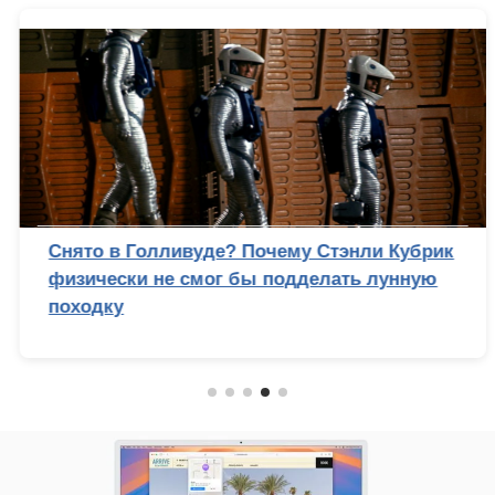
Снято в Голливуде? Почему Стэнли Кубрик
физически не смог бы подделать лунную
походку