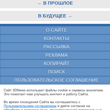
← В ПРОШЛОЕ
В БУДУЩЕЕ →
О САЙТЕ
КОНТАКТЫ
РАССЫЛКА
РЕКЛАМА
КОПИРАЙТ
ПОИСК
ПОЛЬЗОВАТЕЛЬСКОЕ СОГЛАШЕНИЕ
ЗАЩИЩЕНО CURATOR
Сайт 3DNews использует файлы cookie и сервисы аналитики.
Это помогает нам улучшать контент и работу Cайта.
© 1997—2026 Электронное периодическое издание "3ДНьюс" | Свидетельство о
регистрации СМИ Эл ФС 77-22224
Во время посещения Cайта вы соглашаетесь с
выдано Федеральной Службой по надзору за соблюдением законодательства в сфере
Пользовательским соглашением
и даёте согласие на
массовых коммуникаций и охране культурного наследия
✖
обработку и передачу (в т.ч. трансграничную) персональных