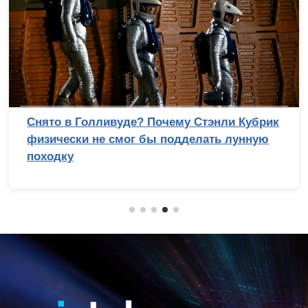
Снято в Голливуде? Почему Стэнли Кубрик
физически не смог бы подделать лунную
походку