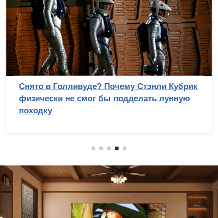
Снято в Голливуде? Почему Стэнли Кубрик
физически не смог бы подделать лунную
походку