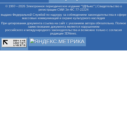
© 1997—2026 Электронное периодическое издание "3ДНьюс" | Свидетельство о
регистрации СМИ Эл ФС 77-22224
выдано Федеральной Службой по надзору за соблюдением законодательства в сфере
массовых коммуникаций и охране культурного наследия
При цитировании документа ссылка на сайт с указанием автора обязательна. Полное
заимствование документа является нарушением
российского и международного законодательства и возможно только с согласия
редакции 3DNews.