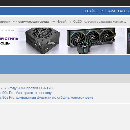
О САЙТЕ
РЕКЛАМА
РАССЫ
овости
окружающая среда
Новый тип OLED позволит создавать компак...
727137650
2026 году: AM4 против LGA 1700
90s Pro Max: красота повсюду
 90s Pro: компактный флагман по субфлагманской цене