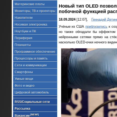
Материнские платы
Новый тип OLED позволи
побочной функцией рас
Мониторы, ТВ и проекторы
Накопители
18.09.2024
[12:07],
Геннадий Детин
Носимая электроника
Учёные из США
приблизились
к соз
Ноутбуки и ПК
но также обладали бы эффектом 
нейронными сетями прямо на стёк
Периферия
насколько OLED-очки ночного виден
Планшеты
Программное обеспечение
Процессоры и память
Сети и коммуникации
Смартфоны
Умные вещи
Фото и видео
Цифровой автомобиль
RSS/Социальные сети
Рассылка
[NEW!]
Вакансии