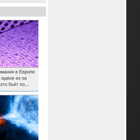
рмания в Европе
 вдвое из-за
это бьёт по
пов