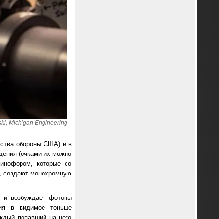
i, Michigan Engineering
рства обороны США) и в
дения (очками их можно
минофором, которые со
я, создают монохромную
ы и возбуждает фотоны
ния в видимое тоньше
аждый попавший на него