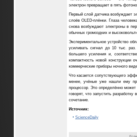
электрон превращает в пять фотоно
Первый слой датчика возбуждает эл
слоёв OLED-плёнки. Глаза человек
снова возбуждают электроны в пер
обычных громоздких и высоковольтн
Экспериментальное устройство обл
усиливать сигнал до 10 тыс. раз
большего усиления и, соответств
компактность новой конструкции о
коммерческие приборы ночного виде
Что касается сопутствующего эффе
менее, учёные уже нашли ему при
процессор. Это определённо может 
говорят, что запустить разработку
сочетание.
Источник:
ScienceDaily
Если