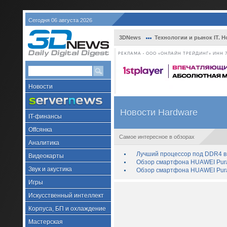
Сегодня 06 августа 2026
3DNews
Технологии и рынок IT. Н
РЕКЛАМА • ООО «ОНЛАЙН ТРЕЙДИНГ» ИНН 7
Новости
Новости Hardware
IT-финансы
Offсянка
Самое интересное в обзорах
Аналитика
Лучший процессор под DDR4 в 
Видеокарты
Обзор смартфона HUAWEI Pura 
Звук и акустика
Обзор смартфона HUAWEI Pura
Игры
Искусственный интеллект
Корпуса, БП и охлаждение
Мастерская