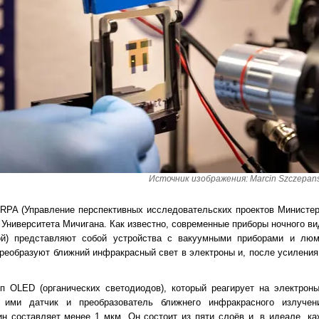
Источник изображения: Marcin Szczepansk
RPA (Управление перспективных исследовательских проектов Министе
Университета Мичигана. Как известно, современные приборы ночного ви
ой) представляют собой устройства с вакуумными приборами и лю
преобразуют ближний инфракрасный свет в электроны и, после усилени
 OLED (органических светодиодов), который реагирует на электрон
й ими датчик и преобразователь ближнего инфракрасного излуче
н составляет менее 1 мкм. Он состоит из пяти слоёв и, в идеале, к