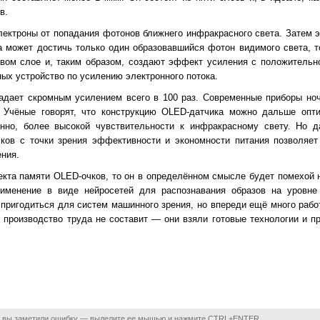
в.
ектроны от попадания фотонов ближнего инфракрасного света. Затем э
а может достичь только один образовавшийся фотон видимого света, т
вом слое и, таким образом, создают эффект усиления с положительн
ых устройство по усилению электронного потока.
адает скромным усилением всего в 100 раз. Современные приборы но
. Учёные говорят, что конструкцию OLED-датчика можно дальше опти
енно, более высокой чувствительности к инфракрасному свету. Но д
чков с точки зрения эффективности и экономности питания позволяет
ния.
кта памяти OLED-очков, то он в определённом смысле будет помехой 
менение в виде нейросетей для распознавания образов на уровне 
пригодиться для систем машинного зрения, но впереди ещё много рабо
 в производство труда не составит — они взяли готовые технологии и 
 вы заметили ошибку — выделите ее мышью и нажмите CTRL+ENTER.