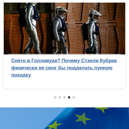
Снято в Голливуде? Почему Стэнли Кубрик
физически не смог бы подделать лунную
походку