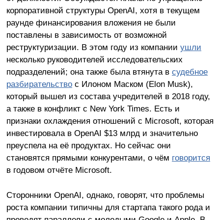
корпоративной структуры OpenAI, хотя в текущем
раунде финансирования вложения не были
поставлены в зависимость от возможной
реструктуризации. В этом году из компании
ушли
несколько руководителей исследовательских
подразделений; она также была втянута в
судебное
разбирательство
с Илоном Маском (Elon Musk),
который вышел из состава учредителей в 2018 году,
а также в конфликт с New York Times. Есть и
признаки охлаждения отношений с Microsoft, которая
инвестировала в OpenAI $13 млрд и значительно
преуспела на её продуктах. Но сейчас они
становятся прямыми конкурентами, о чём
говорится
в годовом отчёте Microsoft.
Сторонники OpenAI, однако, говорят, что проблемы
роста компании типичны для стартапа такого рода и
проводят параллели с молодыми Google и Apple. В