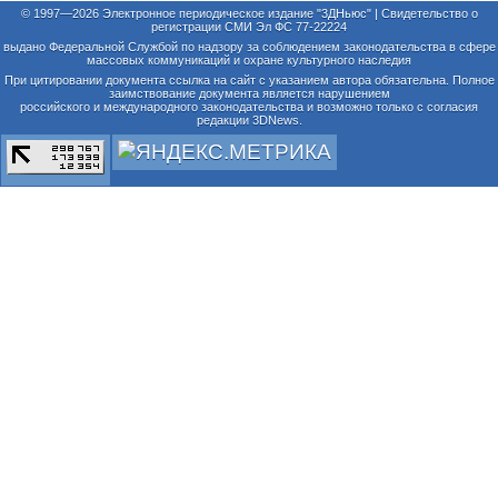
© 1997—2026 Электронное периодическое издание "3ДНьюс" | Свидетельство о
регистрации СМИ Эл ФС 77-22224
выдано Федеральной Службой по надзору за соблюдением законодательства в сфере
массовых коммуникаций и охране культурного наследия
При цитировании документа ссылка на сайт с указанием автора обязательна. Полное
заимствование документа является нарушением
российского и международного законодательства и возможно только с согласия
редакции 3DNews.