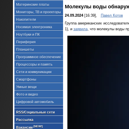
Материнские платы
Молекулы воды обнаруж
Мониторы, ТВ и проекторы
24.09.2024
[16:39],
Павел Котов
Накопители
Группа американских исследовател
Носимая электроника
1), и
заявила
, что молекулы воды пр
Ноутбуки и ПК
Периферия
Планшеты
Программное обеспечение
Процессоры и память
Сети и коммуникации
Смартфоны
Умные вещи
Фото и видео
Цифровой автомобиль
RSS/Социальные сети
Рассылка
[NEW!]
Вакансии