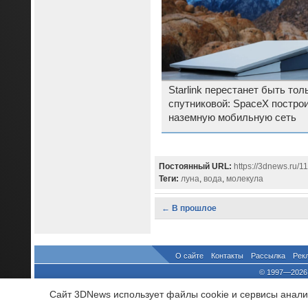
Starlink перестанет быть тол
спутниковой: SpaceX постро
наземную мобильную сеть
Постоянный URL:
https://3dnews.ru/1
Теги:
луна
,
вода
,
молекула
← В прошлое
О сайте
Контакты
Рассылка
Рек
© 1997—2026 
выдано Федеральной Службо
Сайт 3DNews использует файлы cookie и сервисы аналит
При цитировании докум
росси