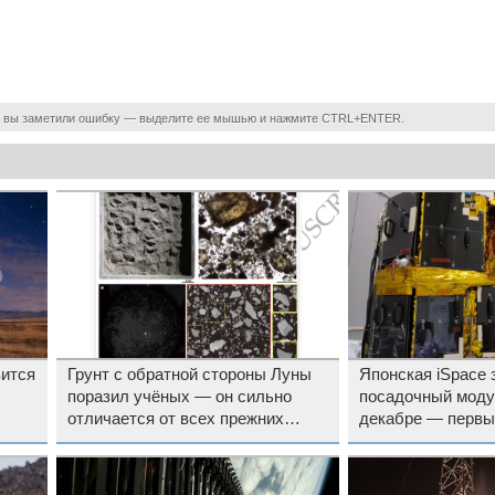
 вы заметили ошибку — выделите ее мышью и нажмите CTRL+ENTER.
вится
Грунт с обратной стороны Луны
Японская iSpace 
поразил учёных — он сильно
посадочный моду
отличается от всех прежних
декабре — первы
образцов
закончился круш