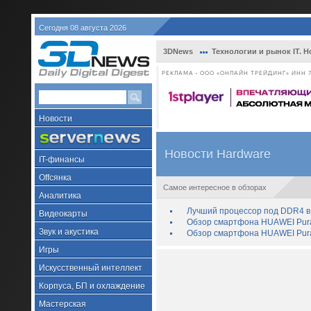
Сегодня 08 августа 2026
3DNews
Технологии и рынок IT. Н
РЕКЛАМА • ООО «ОНЛАЙН ТРЕЙДИНГ» ИНН 7
Новости
Новости Hardware
IT-финансы
Offсянка
Самое интересное в обзорах
Аналитика
Лучший процессор под DDR4 в 
Видеокарты
Обзор смартфона HUAWEI Pura 
Звук и акустика
Обзор смартфона HUAWEI Pura
Игры
Искусственный интеллект
Корпуса, БП и охлаждение
Мастерская