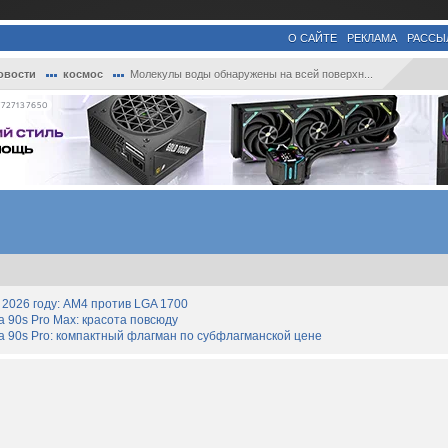
О САЙТЕ
РЕКЛАМА
РАССЫ
овости
космос
Молекулы воды обнаружены на всей поверхн...
727137650
2026 году: AM4 против LGA 1700
90s Pro Max: красота повсюду
 90s Pro: компактный флагман по субфлагманской цене