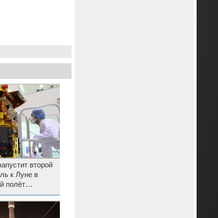
запустит второй
ль к Луне в
й полёт
ением