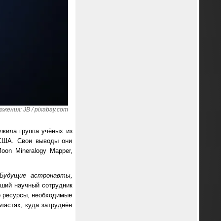
жения: JB / pixabay.com
ужила группа учёных из
 США. Свои выводы они
on Mineralogy Mapper,
Будущие астронавты,
рший научный сотрудник
то ресурсы, необходимые
ластях, куда затруднён