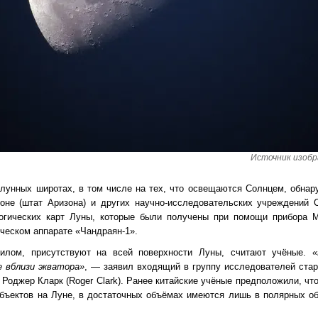
Источник изобра
лунных широтах, в том числе на тех, что освещаются Солнцем, обнар
соне (штат Аризона) и других научно-исследовательских учреждений
огических карт Луны, которые были получены при помощи прибора Mo
ческом аппарате «Чандраян-1».
силом, присутствуют на всей поверхности Луны, считают учёные.
«
е вблизи экватора»
, — заявил входящий в группу исследователей ста
 Роджер Кларк (Roger Clark). Ранее китайские учёные предположили, ч
бъектов на Луне, в достаточных объёмах имеются лишь в полярных об