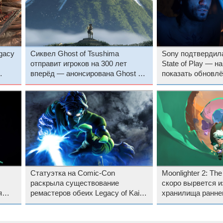
gacy
Сиквел Ghost of Tsushima
Sony подтвердил
отправит игроков на 300 лет
State of Play — на
вперёд — анонсирована Ghost of
показать обновлё
Yotei
Zero Dawn и «ещ
захватывающий» 
Статуэтка на Comic-Con
Moonlighter 2: The
раскрыла существование
скоро вырвется и
я
ремастеров обеих Legacy of Kain:
хранилища ранне
Soul Reaver
Steam — дата вых
раздача первой и