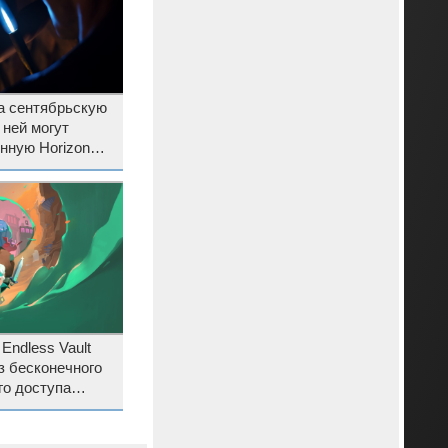
а сентябрьскую
 ней могут
нную Horizon
ё менее
ремастер
 Endless Vault
з бесконечного
го доступа
ода 1.0 и
гры