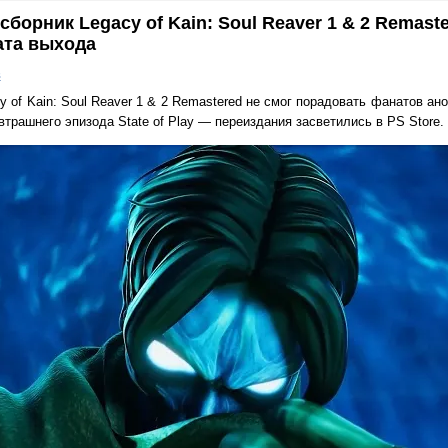
сборник Legacy of Kain: Soul Reaver 1 & 2 Remast
ата выхода
в
y of Kain: Soul Reaver 1 & 2 Remastered не смог порадовать фанатов ан
автрашнего эпизода State of Play — переиздания засветились в PS Store.