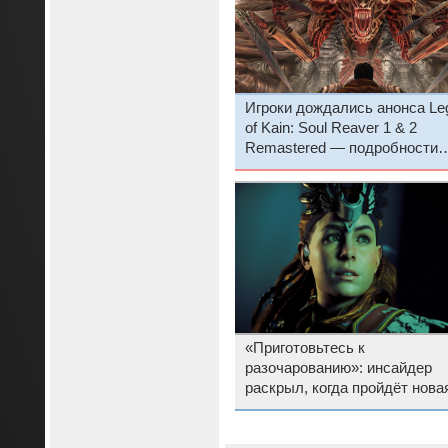
Игроки дождались анонса Le
of Kain: Soul Reaver 1 & 2
Remastered — подробности
улучшений и предзаказ в
российском Steam
«Приготовьтесь к
разочарованию»: инсайдер
раскрыл, когда пройдёт нова
State of Play