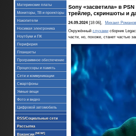
Материнские платы
Sony «засветила» в PSN 
трейлер, скриншоты и д
Мониторы, ТВ и проекторы
Накопители
24.09.2024
[18:06],
Михаил Романо
Носимая электроника
Окружённый
слухами
сборник Legac
Ноутбуки и ПК
части, но, похоже, станет частью з
Периферия
Планшеты
Программное обеспечение
Процессоры и память
Сети и коммуникации
Смартфоны
Умные вещи
Фото и видео
Цифровой автомобиль
RSS/Социальные сети
Рассылка
[NEW!]
Вакансии