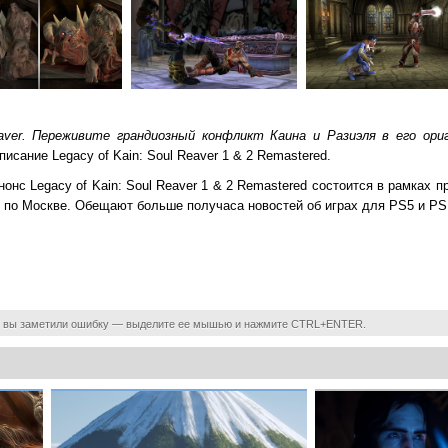
ver. Переживите грандиозный конфликт Каина и Разиэля в его ори
писание Legacy of Kain: Soul Reaver 1 & 2 Remastered.
онс Legacy of Kain: Soul Reaver 1 & 2 Remastered состоится в рамках 
00 по Москве. Обещают больше получаса новостей об играх для PS5 и PS
 вы заметили ошибку — выделите ее мышью и нажмите CTRL+ENTER.