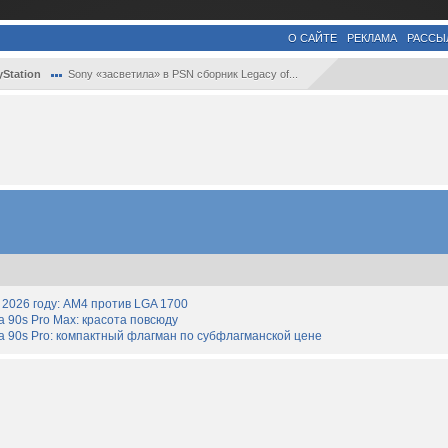
О САЙТЕ
РЕКЛАМА
РАССЫ
yStation
Sony «засветила» в PSN сборник Legacy of...
2026 году: AM4 против LGA 1700
90s Pro Max: красота повсюду
 90s Pro: компактный флагман по субфлагманской цене