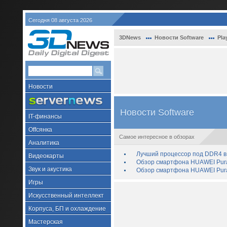
Сегодня 08 августа 2026
3DNews
Новости Software
Pla
Новости
Новости Software
IT-финансы
Offсянка
Самое интересное в обзорах
Аналитика
Лучший процессор под DDR4 в 
Видеокарты
Обзор смартфона HUAWEI Pura 
Звук и акустика
Обзор смартфона HUAWEI Pura
Игры
Искусственный интеллект
Корпуса, БП и охлаждение
Мастерская