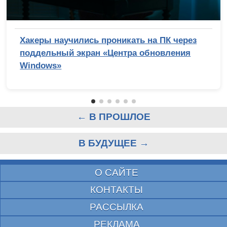
Хакеры научились проникать на ПК через
поддельный экран «Центра обновления
Windows»
← В ПРОШЛОЕ
В БУДУЩЕЕ →
О САЙТЕ
КОНТАКТЫ
РАССЫЛКА
РЕКЛАМА