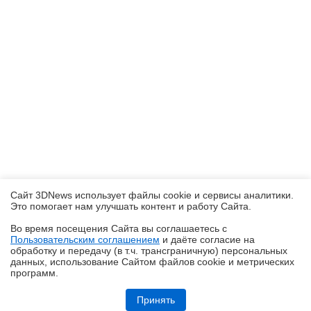
Сайт 3DNews использует файлы cookie и сервисы аналитики.
Это помогает нам улучшать контент и работу Cайта.
Во время посещения Cайта вы соглашаетесь с
Пользовательским соглашением
и даёте согласие на
✖
обработку и передачу (в т.ч. трансграничную) персональных
данных, использование Cайтом файлов cookie и метрических
программ.
Обзор HUAWEI WATCH Kids X1 Pro: самые умные детские часы
Принять