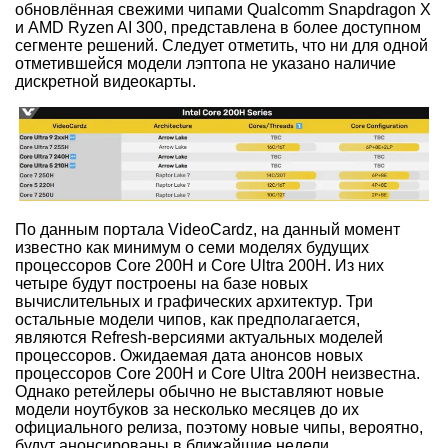
обновлённая свежими чипами Qualcomm Snapdragon X
и AMD Ryzen AI 300, представлена в более доступном
сегменте решений. Следует отметить, что ни для одной
отметившейся модели лэптопа не указано наличие
дискретной видеокарты.
По данным портала VideoCardz, на данный момент
известно как минимум о семи моделях будущих
процессоров Core 200H и Core Ultra 200H. Из них
четыре будут построены на базе новых
вычислительных и графических архитектур. Три
остальные модели чипов, как предполагается,
являются Refresh-версиями актуальных моделей
процессоров. Ожидаемая дата анонсов новых
процессоров Core 200H и Core Ultra 200H неизвестна.
Однако ретейлеры обычно не выставляют новые
модели ноутбуков за несколько месяцев до их
официального релиза, поэтому новые чипы, вероятно,
будут анонсированы в ближайшие недели.