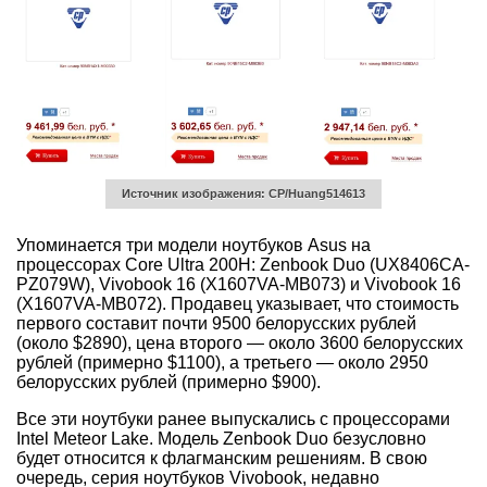
Источник изображения: CP/Huang514613
Упоминается три модели ноутбуков Asus на
процессорах Core Ultra 200H
: Zenbook Duo (UX8406CA-
PZ079W), Vivobook 16 (X1607VA-MB073) и Vivobook 16
(X1607VA-MB072). Продавец указывает, что стоимость
первого составит почти 9500 белорусских рублей
(около $2890), цена второго — около 3600 белорусских
рублей (примерно $1100), а третьего — около 2950
белорусских рублей (примерно $900).
Все эти ноутбуки ранее выпускались с процессорами
Intel Meteor Lake. Модель Zenbook Duo безусловно
будет относится к флагманским решениям. В свою
очередь, серия ноутбуков Vivobook, недавно