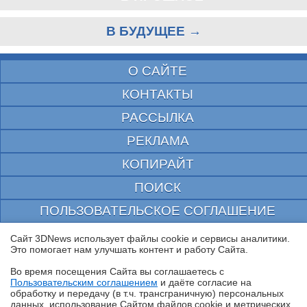
В БУДУЩЕЕ →
О САЙТЕ
КОНТАКТЫ
РАССЫЛКА
РЕКЛАМА
КОПИРАЙТ
ПОИСК
ПОЛЬЗОВАТЕЛЬСКОЕ СОГЛАШЕНИЕ
ЗАЩИЩЕНО CURATOR
Сайт 3DNews использует файлы cookie и сервисы аналитики.
Это помогает нам улучшать контент и работу Cайта.
© 1997—2026 Электронное периодическое издание "3ДНьюс" | Свидетельство о
регистрации СМИ Эл ФС 77-22224
Во время посещения Cайта вы соглашаетесь с
выдано Федеральной Службой по надзору за соблюдением законодательства в сфере
Пользовательским соглашением
и даёте согласие на
массовых коммуникаций и охране культурного наследия
✖
обработку и передачу (в т.ч. трансграничную) персональных
При цитировании документа ссылка на сайт с указанием автора обязательна. Полное
данных, использование Cайтом файлов cookie и метрических
заимствование документа является нарушением