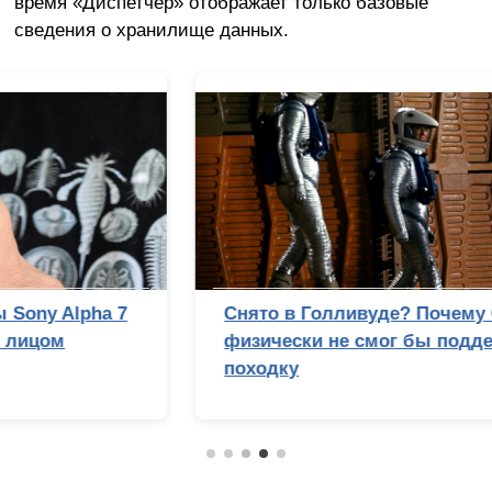
время «Диспетчер» отображает только базовые
сведения о хранилище данных.
Снято в Голливуде? Почему Стэнли Кубрик
физически не смог бы подделать лунную
походку