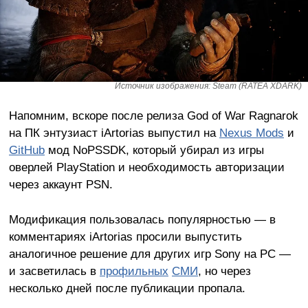
Источник изображения: Steam (RATEA XDARK)
Напомним, вскоре после релиза God of War Ragnarok
на ПК энтузиаст iArtorias выпустил на
Nexus Mods
и
GitHub
мод NoPSSDK, который убирал из игры
оверлей PlayStation и необходимость авторизации
через аккаунт PSN.
Модификация пользовалась популярностью — в
комментариях iArtorias просили выпустить
аналогичное решение для других игр Sony на PC —
и засветилась в
профильных
СМИ
, но через
несколько дней после публикации пропала.