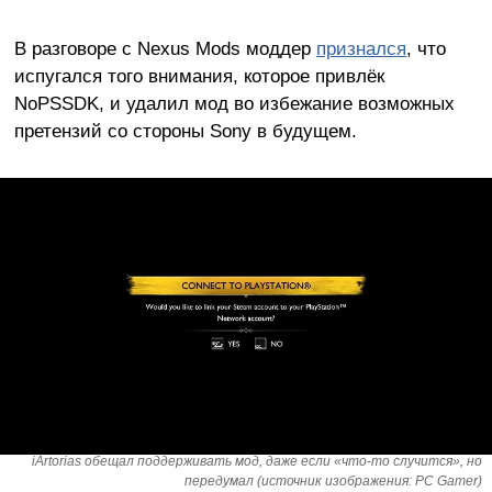
В разговоре с Nexus Mods моддер
признался
, что
испугался того внимания, которое привлёк
NoPSSDK, и удалил мод во избежание возможных
претензий со стороны Sony в будущем.
iArtorias обещал поддерживать мод, даже если «что-то случится», но
передумал (источник изображения: PC Gamer)