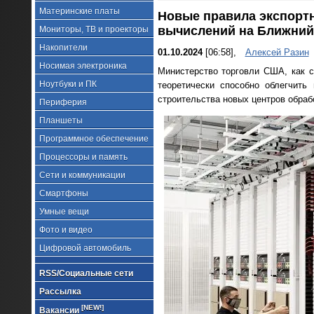
Материнские платы
Новые правила экспортн
вычислений на Ближний
Мониторы, ТВ и проекторы
Накопители
01.10.2024
[06:58],
Алексей Разин
Носимая электроника
Министерство торговли США, как
Ноутбуки и ПК
теоретически способно облегчить
строительства новых центров обраб
Периферия
Планшеты
Программное обеспечение
Процессоры и память
Сети и коммуникации
Смартфоны
Умные вещи
Фото и видео
Цифровой автомобиль
RSS/Социальные сети
Рассылка
[NEW!]
Вакансии