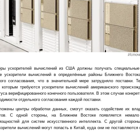
Источн
тёры ускорителей вычислений из США должны получать специальны
ые ускорители вычислений в определённые районы Ближнего Восток
ого согласования, что в значительной мере затрудняло поставки. Те
, которым требуются ускорители вычислений американского происхож
уса верифицированного конечного пользователя. В этом случае конкре
одимости отдельного согласования каждой поставки.
оложены центры обработки данных, смогут оказать содействие их вл
ов. С одной стороны, на Ближнем Востоке появляется немало
ощностей для систем искусственного интеллекта. С другой стороны
корители вычислений могут попасть в Китай, куда они не поставляются