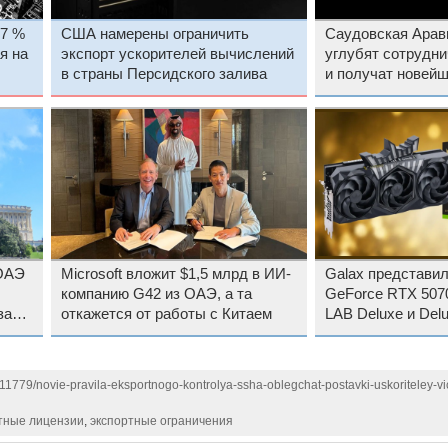
17 %
США намерены ограничить
Саудовская Арав
я на
экспорт ускорителей вычислений
углубят сотрудни
в страны Персидского залива
и получат новейшие ускорители
вычислений
 ОАЭ
Microsoft вложит $1,5 млрд в ИИ-
Galax представи
компанию G42 из ОАЭ, а та
GeForce RTX 507
за
откажется от работы с Китаем
LAB Deluxe и Delu
заводским разго
111779/novie-pravila-eksportnogo-kontrolya-ssha-oblegchat-postavki-uskoriteley-vic
тные лицензии
,
экспортные ограничения