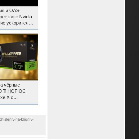
ия и ОАЭ
чество с Nvidia
ла чёрные
0 Ti HOF OC
xe X с
ном
hisleniy-na-bligniy-