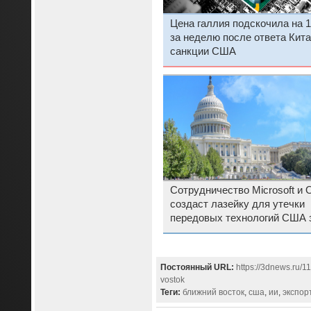
Цена галлия подскочила на 
за неделю после ответа Кита
санкции США
Сотрудничество Microsoft и
создаст лазейку для утечки
передовых технологий США 
рубеж
Постоянный URL:
https://3dnews.ru/1
vostok
Теги:
ближний восток
,
сша
,
ии
,
экспор