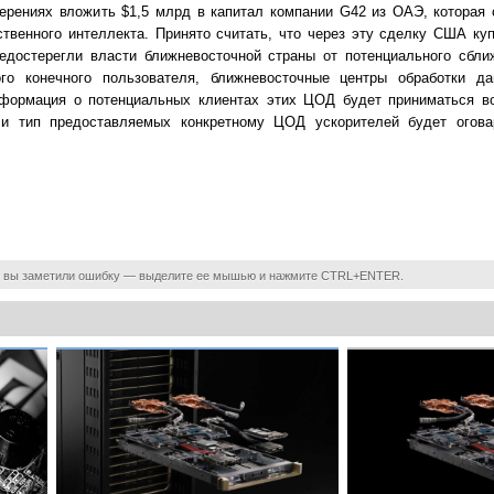
рениях вложить $1,5 млрд в капитал компании G42 из ОАЭ, которая 
ственного интеллекта. Принято считать, что через эту сделку США к
редостерегли власти ближневосточной страны от потенциального сбли
ого конечного пользователя, ближневосточные центры обработки д
формация о потенциальных клиентах этих ЦОД будет приниматься в
 и тип предоставляемых конкретному ЦОД ускорителей будет огова
 вы заметили ошибку — выделите ее мышью и нажмите CTRL+ENTER.