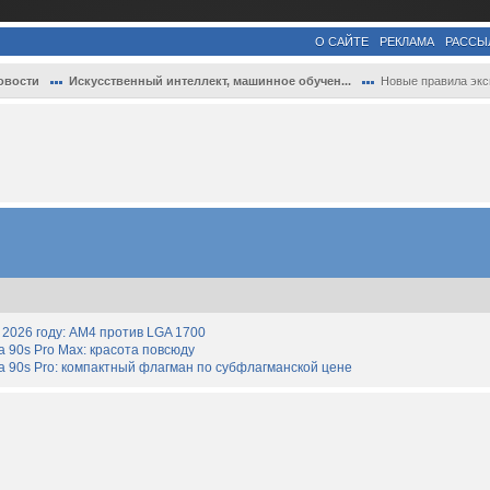
О САЙТЕ
РЕКЛАМА
РАССЫ
овости
Искусственный интеллект, машинное обучен...
Новые правила экспортного контроля США о.
2026 году: AM4 против LGA 1700
90s Pro Max: красота повсюду
 90s Pro: компактный флагман по субфлагманской цене