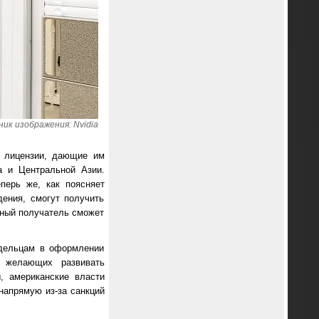
ик изображения: Nvidia
е лицензии, дающие им
а и Центральной Азии.
перь же, как поясняет
дения, смогут получить
тный получатель сможет
адельцам в оформлении
 желающих развивать
, американские власти
 напрямую из-за санкций