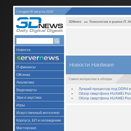
Сегодня 06 августа 2026
3DNews
Технологии и рынок IT. Н
Новости
Новости Hardware
IT-финансы
Offсянка
Самое интересное в обзорах
Аналитика
Лучший процессор под DDR4 в 
Видеокарты
Обзор смартфона HUAWEI Pura 
Звук и акустика
Обзор смартфона HUAWEI Pura
Игры
Искусственный интеллект
Корпуса, БП и охлаждение
Мастерская