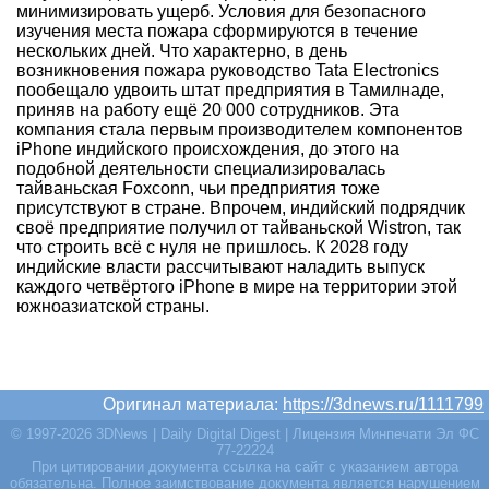
минимизировать ущерб. Условия для безопасного
изучения места пожара сформируются в течение
нескольких дней. Что характерно, в день
возникновения пожара руководство Tata Electronics
пообещало удвоить штат предприятия в Тамилнаде,
приняв на работу ещё 20 000 сотрудников. Эта
компания стала первым производителем компонентов
iPhone индийского происхождения, до этого на
подобной деятельности специализировалась
тайваньская Foxconn, чьи предприятия тоже
присутствуют в стране. Впрочем, индийский подрядчик
своё предприятие получил от тайваньской Wistron, так
что строить всё с нуля не пришлось. К 2028 году
индийские власти рассчитывают наладить выпуск
каждого четвёртого iPhone в мире на территории этой
южноазиатской страны.
Оригинал материала:
https://3dnews.ru/1111799
© 1997-2026 3DNews | Daily Digital Digest | Лицензия Минпечати Эл ФС
77-22224
При цитировании документа ссылка на сайт с указанием автора
обязательна. Полное заимствование документа является нарушением