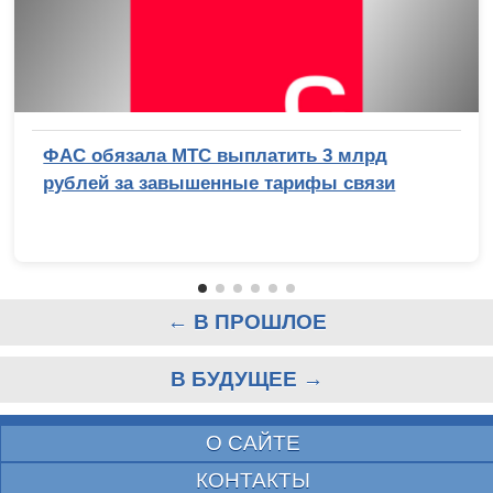
ФАС обязала МТС выплатить 3 млрд
рублей за завышенные тарифы связи
← В ПРОШЛОЕ
В БУДУЩЕЕ →
О САЙТЕ
КОНТАКТЫ