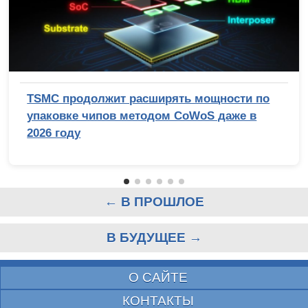
TSMC продолжит расширять мощности по
упаковке чипов методом CoWoS даже в
2026 году
← В ПРОШЛОЕ
В БУДУЩЕЕ →
О САЙТЕ
КОНТАКТЫ