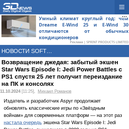
Умный климат круглый год: чем
Dreame E-Wind 25 и E-Wind 30
отличаются от обычных
кондиционеров
Реклама | SPRINT PRODUCTS LIMITED
НОВОСТИ SOFTWARE
Возвращение джедая: забытый экшен
Star Wars Episode I: Jedi Power Battles с
PS1 спустя 25 лет получит переиздание
на ПК и консолях
11.10.2024
[11:25],
Михаил Романов
Издатель и разработчик Aspyr продолжает
обновлять классические игры по «Звёздным
войнам» для современных платформ — на этот раз
настала очередь
экшена Star Wars Episode I: Jedi