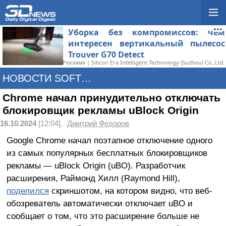
Уборка без компромиссов: чем
интересен вертикальный пылесос
Trouver G70 Detect
Реклама | Silicon Era Intelligent Technology (Suzhou) Co.,Ltd.
НОВОСТИ SOFTWARE
Chrome начал принудительно отключать
блокировщик рекламы uBlock Origin
16.10.2024
[12:04],
Дмитрий Федоров
Google Chrome начал поэтапное отключение одного
из самых популярных бесплатных блокировщиков
рекламы — uBlock Origin (uBO). Разработчик
расширения, Раймонд Хилл (Raymond Hill),
поделился
скриншотом, на котором видно, что веб-
обозреватель автоматически отключает uBO и
сообщает о том, что это расширение больше не