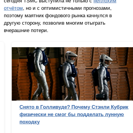
сегодня TSMC выступила не только с
неплохим
отчётом
, но и с оптимистичными прогнозами,
поэтому маятник фондового рынка качнулся в
другую сторону, позволив многим отыграть
вчерашние потери.
Снято в Голливуде? Почему Стэнли Кубрик
физически не смог бы подделать лунную
походку