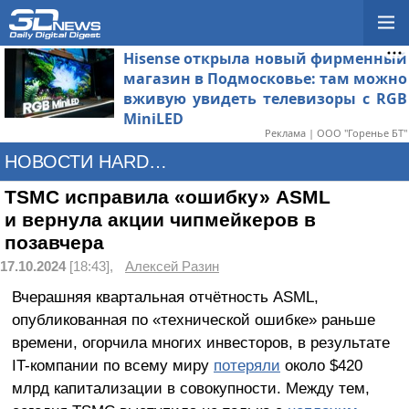
Hisense открыла новый фирменный
магазин в Подмосковье: там можно
вживую увидеть телевизоры с RGB
MiniLED
Реклама | ООО "Горенье БТ"
НОВОСТИ HARDWARE
TSMC исправила «ошибку» ASML
и вернула акции чипмейкеров в
позавчера
17.10.2024
[18:43],
Алексей Разин
Вчерашняя квартальная отчётность ASML,
опубликованная по «технической ошибке» раньше
времени, огорчила многих инвесторов, в результате
IT-компании по всему миру
потеряли
около $420
млрд капитализации в совокупности. Между тем,