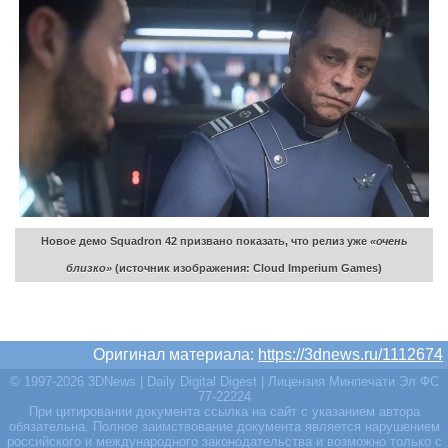
Новое демо Squadron 42 призвано показать, что релиз уже
«очень
близко»
(источник изображения: Cloud Imperium Games)
Оригинал материала:
https://3dnews.ru/1112674
© 1997-2026 3DNews | Daily Digital Digest | Лицензия Минпечати Эл ФС
77-22224
При цитировании документа ссылка на сайт с указанием автора
обязательна. Полное заимствование документа является нарушением
российского и международного законодательства и возможно только с