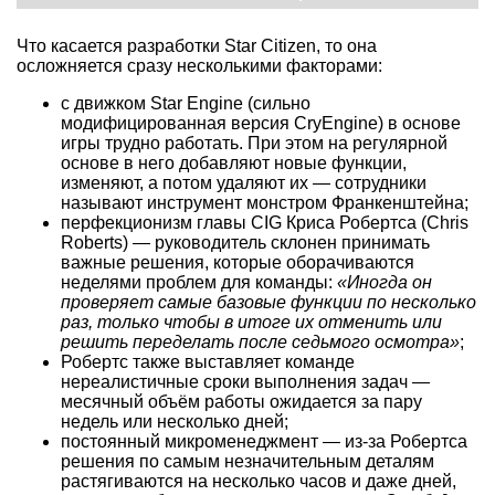
Что касается разработки Star Citizen, то она
осложняется сразу несколькими факторами:
с движком Star Engine (сильно
модифицированная версия CryEngine) в основе
игры трудно работать. При этом на регулярной
основе в него добавляют новые функции,
изменяют, а потом удаляют их — сотрудники
называют инструмент монстром Франкенштейна;
перфекционизм главы CIG Криса Робертса (Chris
Roberts) — руководитель склонен принимать
важные решения, которые оборачиваются
неделями проблем для команды:
«Иногда он
проверяет самые базовые функции по несколько
раз, только чтобы в итоге их отменить или
решить переделать после седьмого осмотра»
;
Робертс также выставляет команде
нереалистичные сроки выполнения задач —
месячный объём работы ожидается за пару
недель или несколько дней;
постоянный микроменеджмент — из-за Робертса
решения по самым незначительным деталям
растягиваются на несколько часов и даже дней,