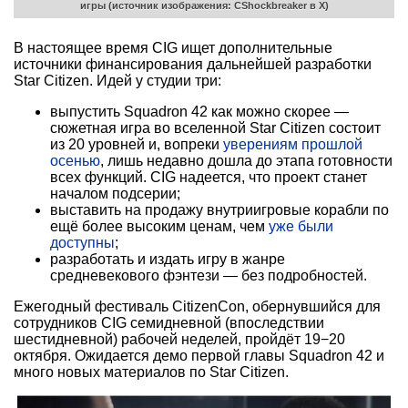
игры (источник изображения: CShockbreaker в X)
В настоящее время CIG ищет дополнительные
источники финансирования дальнейшей разработки
Star Citizen. Идей у студии три:
выпустить Squadron 42 как можно скорее —
сюжетная игра во вселенной Star Citizen состоит
из 20 уровней и, вопреки
уверениям прошлой
осенью
, лишь недавно дошла до этапа готовности
всех функций. CIG надеется, что проект станет
началом подсерии;
выставить на продажу внутриигровые корабли по
ещё более высоким ценам, чем
уже были
доступны
;
разработать и издать игру в жанре
средневекового фэнтези — без подробностей.
Ежегодный фестиваль CitizenCon, обернувшийся для
сотрудников CIG семидневной (впоследствии
шестидневной) рабочей неделей, пройдёт 19−20
октября. Ожидается демо первой главы Squadron 42 и
много новых материалов по Star Citizen.