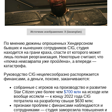
Источник изображения: X (lavangfan)
По мнению дюжины опрошенных Хендерсоном
бывших и нынешних сотрудников CIG, студия
находится на грани краха, спасти от которого может
лишь полная реорганизация. Некоторые считают, что
«точка невозврата уже пройдена
»
, а впереди —
катастрофа.
Руководство CIG нецелесообразно распоряжается
финансами, а деньги, похоже, заканчиваются:
собранные с игроков на производство и развитие
Star Citizen уже более чем
$700 млн
на исходе или
вообще иссякли — к концу 2022 года CIG
потратила на разработку свыше $630 млн;
признаки проблем с финансами наблюдаются и
сотрудниками — студия заморозила повышения и