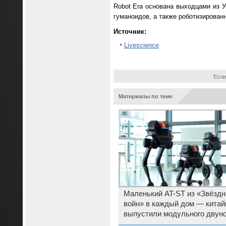
Robot Era основана выходцами из У
гуманоидов, а также роботизирован
Источник:
Livescience
Если
Материалы по теме
Маленький AT-ST из «Звёзд
войн» в каждый дом — кита
выпустили модульного двуно
робота Tron 1 за $15 000