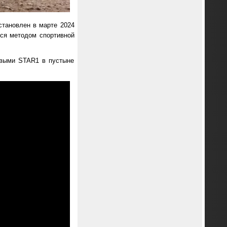
становлен в марте 2024
ался методом спортивной
овыми STAR1 в пустыне