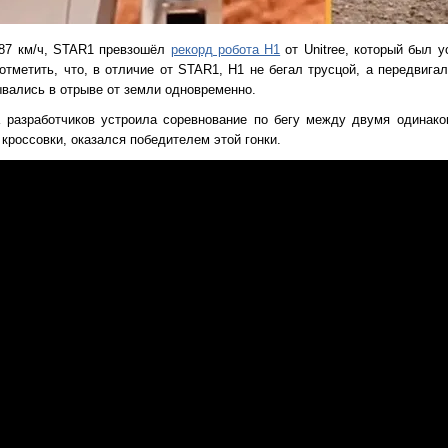
,87 км/ч, STAR1 превзошёл
рекорд робота H1
от Unitree, который был у
 отметить, что, в отличие от STAR1, H1 не бегал трусцой, а передвиг
ывались в отрыве от земли одновременно.
 разработчиков устроила соревнование по бегу между двумя одинак
 кроссовки, оказался победителем этой гонки.