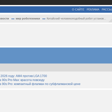
О САЙТЕ
РЕКЛАМА
РАССЫ
овости
мир роботехники
Китайский человекоподобный робот установ...
2026 году: AM4 против LGA 1700
90s Pro Max: красота повсюду
 90s Pro: компактный флагман по субфлагманской цене