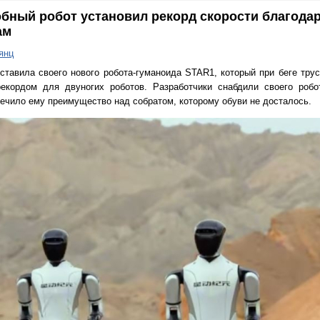
бный робот установил рекорд скорости благода
ам
янц
ставила своего нового робота-гуманоида STAR1, который при беге трус
рекордом для двуногих роботов. Разработчики снабдили своего робо
спечило ему преимущество над собратом, которому обуви не досталось.