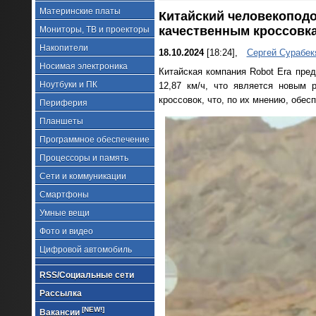
Материнские платы
Китайский человекоподо
качественным кроссовк
Мониторы, ТВ и проекторы
Накопители
18.10.2024
[18:24],
Сергей Сурабек
Носимая электроника
Китайская компания Robot Era пред
Ноутбуки и ПК
12,87 км/ч, что является новым 
кроссовок, что, по их мнению, обе
Периферия
Планшеты
Программное обеспечение
Процессоры и память
Сети и коммуникации
Смартфоны
Умные вещи
Фото и видео
Цифровой автомобиль
RSS/Социальные сети
Рассылка
[NEW!]
Вакансии