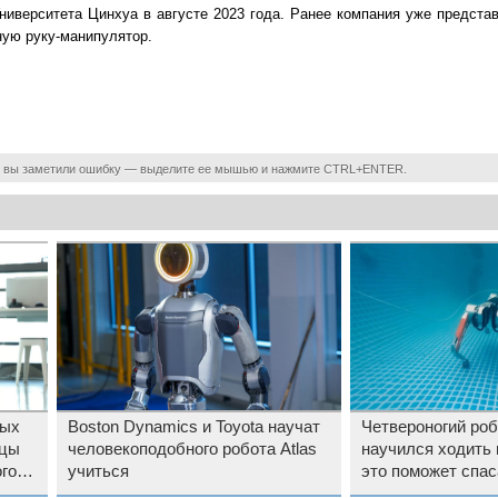
ниверситета Цинхуа в августе 2023 года. Ранее компания уже представ
ную руку-манипулятор.
 вы заметили ошибку — выделите ее мышью и нажмите CTRL+ENTER.
ных
Boston Dynamics и Toyota научат
Четвероногий ро
йцы
человекоподобного робота Atlas
научился ходить
гого
учиться
это поможет спас