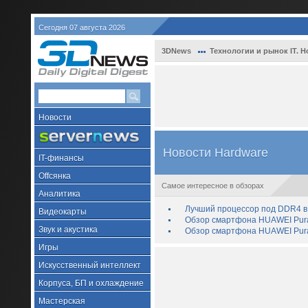
Сегодня 07 августа 2026
3DNews
Технологии и рынок IT. Н
Новости
Новости Hardware
IT-финансы
Offсянка
Самое интересное в обзорах
Аналитика
Лучший процессор под DDR4 в 
Видеокарты
Обзор смартфона HUAWEI Pura 
Звук и акустика
Обзор смартфона HUAWEI Pura
Игры
Искусственный интеллект
Корпуса, БП и охлаждение
Мастерская