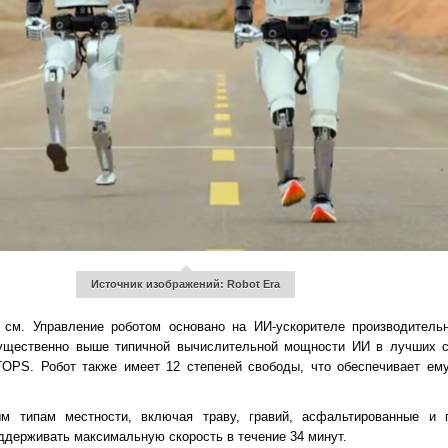
Источник изображений: Robot Era
 см. Управление роботом основано на ИИ-ускорителе производитель
существенно выше типичной вычислительной мощности ИИ в лучших с
 TOPS. Робот также имеет 12 степеней свободы, что обеспечивает ем
 типам местности, включая траву, гравий, асфальтированные и г
ддерживать максимальную скорость в течение 34 минут.