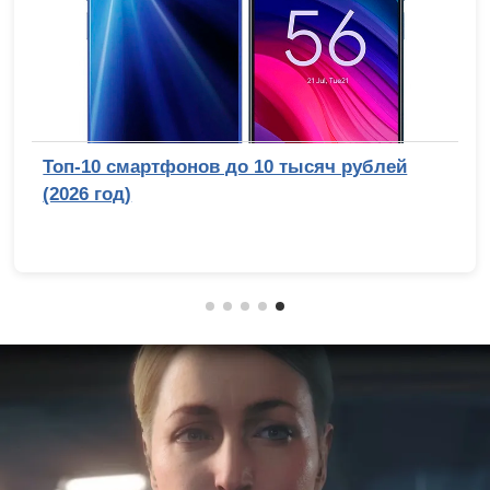
очему Стэнли Кубрик
Обзор беззеркальной 
 подделать лунную
V: эволюция с челове