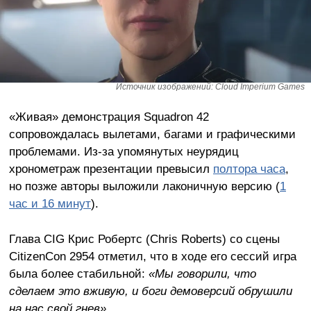
Источник изображений: Cloud Imperium Games
«Живая» демонстрация Squadron 42
сопровождалась вылетами, багами и графическими
проблемами. Из-за упомянутых неурядиц
хронометраж презентации превысил
полтора часа
,
но позже авторы выложили лаконичную версию (
1
час и 16 минут
).
Глава CIG Крис Робертс (Chris Roberts) со сцены
CitizenCon 2954 отметил, что в ходе его сессий игра
была более стабильной:
«Мы говорили, что
сделаем это вживую, и боги демоверсий обрушили
на нас свой гнев»
.