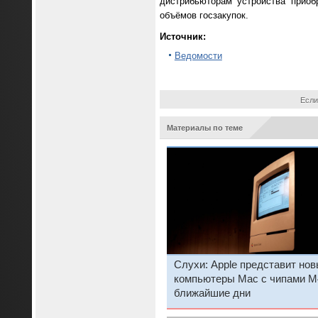
дистрибьюторам устройства приоб
объёмов госзакупок.
Источник:
Ведомости
Если
Материалы по теме
Слухи: Apple представит но
компьютеры Mac с чипами M
ближайшие дни