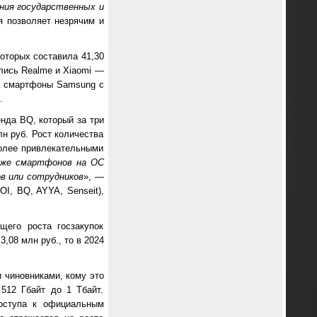
ения государственных и
я позволяет незрячим и
оторых составила 41,30
ались Realme и Xiaomi —
на смартфоны Samsung с
.
енда BQ, который за три
н руб. Рост количества
более привлекательными
 же смартфонов на ОС
ов или сотрудников
», —
I, BQ, AYYA, Senseit),
щего роста госзакупок
,08 млн руб., то в 2024
 чиновниками, кому это
512 Гбайт до 1 Тбайт.
доступа к официальным