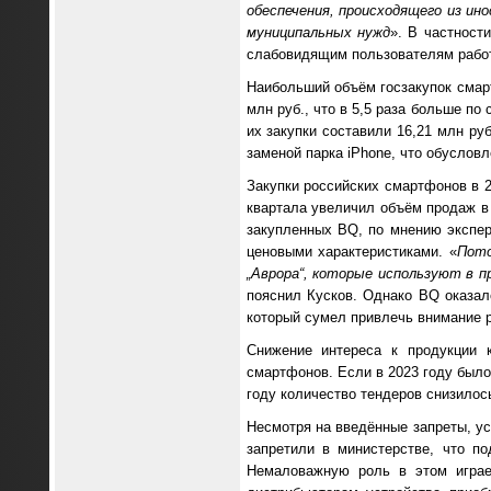
обеспечения, происходящего из ин
муниципальных нужд
». В частност
слабовидящим пользователям работа
Наибольший объём госзакупок смар
млн руб., что в 5,5 раза больше п
их закупки составили 16,21 млн ру
заменой парка iPhone, что обуслов
Закупки российских смартфонов в 2
квартала увеличил объём продаж в 
закупленных BQ, по мнению экспер
ценовыми характеристиками. «
Пото
„Аврора“, которые используют в п
пояснил Кусков. Однако BQ оказалс
который сумел привлечь внимание р
Снижение интереса к продукции 
смартфонов. Если в 2023 году было
году количество тендеров снизилось
Несмотря на введённые запреты, ус
запретили в министерстве, что п
Немаловажную роль в этом играе