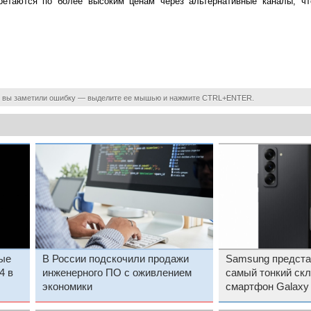
ретаются по более высоким ценам через альтернативные каналы, чт
 вы заметили ошибку — выделите ее мышью и нажмите CTRL+ENTER.
вые
В России подскочили продажи
Samsung предста
4 в
инженерного ПО с оживлением
самый тонкий ск
экономики
смартфон Galaxy 
него большой экр