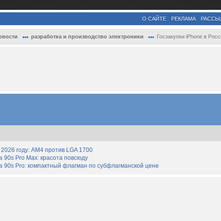
О САЙТЕ
РЕКЛАМА
РАССЫ
овости
разработка и производство электроники
Госзакупки iPhone в России выросли в чет.
2026 году: AM4 против LGA 1700
90s Pro Max: красота повсюду
 90s Pro: компактный флагман по субфлагманской цене