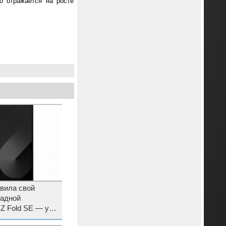
о отражается на росте
вила свой
ладной
Z Fold SE — у
ан и цена $2000