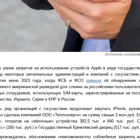
Источник изображен
 ранее запретов на использование устройств Apple в ряде государств
жд некоторых региональных администраций и компаний с госучастием.
бытия июня 2023 года, когда ФСБ и ФСО
заявили
об обнаружении н
емого американской разведкой для слежки за российскими пользовател
ых сотрудников, использующих SIM-карты, зарегистрированные на пос
нства, Израиля, Сирии и КНР в России.
 ряд организаций с госучастием продолжает закупать iPhone, руков
ла сделана компанией ООО «Теплоэнерго» на сумму свыше 3 млн руб. Е
, потратив на «яблочные» устройства 382,5 тыс. и 840 тыс. руб. С
» (260 тыс. руб.) и Государственный Кремлёвский дворец (517 тыс. руб.
провождались обоснованием «
невозможности соблюдения запрета н