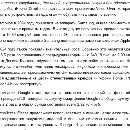
остранных государств, для целей осуществления закупок для обеспеч
и, выбор iPhone 13 объяснялся наличием программы Voice Over, котора
ть с устройством, а педагогам — обучать инвалидов по зрению.
тфонов в 2024 году пришёлся на аппараты Samsung, общая стоимость к
о сравнению с прошлым годом. В числе других популярных брендов оказ
б. и 10,89 млн руб. соответственно. Эксперты связывают рост спроса 
лено наличием в линейке Samsung полноценных замен смартфонам Apple
024 году также показали значительный рост. Особенно это касается бр
8,5 раза по сравнению с предыдущим годом — с 340,18 тыс. до 2,90 мл
та Дениса Кускова, обусловлен тем, что эти устройства отличаются 
му что очевидно, что наши телефоны, за редким исключением тех
равительстве, предназначены не для такого высокого ранга чиновник
я единственным из шести отечественных брендов («Р-фон», Fontel, INO
оссийских госструктур.
компании Google стало одним из немногих исключений на фоне об
 проведено 10 тендеров на закупку смартфонов Google на общую сумму 3
 в 2 раза, а общая сумма составила всего 1,92 млн руб.
тройства iPhone продолжают использоваться в личных целях даже теми
одтверждается закупками моделей с большим объёмом памяти — от 
т узнаваемость и статусность бренда. В условиях ограниченного 