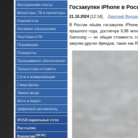
Материнские платы
Госзакупки iPhone в Рос
Мониторы, ТВ и проекторы
21.10.2024
[12:14],
Дмитрий Федор
Накопители
В России объём госзакупок iPhon
Носимая электроника
прошлого года, достигнув 6,88 мл
Ноутбуки и ПК
Samsung — их общая стоимость сос
закупки других брендов, таких как 
Периферия
Планшеты
Программное обеспечение
Процессоры и память
Сети и коммуникации
Смартфоны
Умные вещи
Фото и видео
Цифровой автомобиль
RSS/Социальные сети
Рассылка
[NEW!]
Вакансии