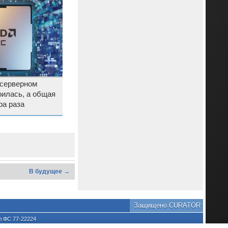
серверном
оилась, а общая
ра раза
В будущее →
Защищено CURATOR
л ФС 77-22224