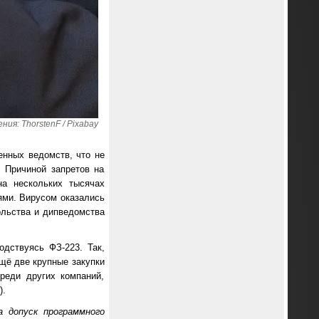
ия: ThorstenF / Pixabay
енных ведомств, что не
 Причиной запретов на
а нескольких тысячах
ями. Вирусом оказались
ольства и дипведомства
одствуясь ФЗ-223. Так,
щё две крупные закупки
реди других компаний,
).
а допуск программного