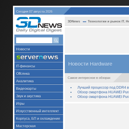
Сегодня 07 августа 2026
3DNews
Технологии и рынок IT. Н
Новости
Новости Hardware
IT-финансы
Offсянка
Самое интересное в обзорах
Аналитика
Лучший процессор под DDR4 в 
Видеокарты
Обзор смартфона HUAWEI Pura 
Звук и акустика
Обзор смартфона HUAWEI Pura
Игры
Искусственный интеллект
Корпуса, БП и охлаждение
Мастерская