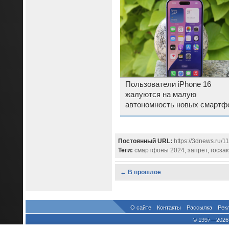
Пользователи iPhone 16
жалуются на малую
автономность новых смартф
Apple
Постоянный URL:
https://3dnews.ru/1
Теги:
смартфоны 2024
,
запрет
,
госзак
← В прошлое
О сайте
Контакты
Рассылка
Рек
© 1997—2026 