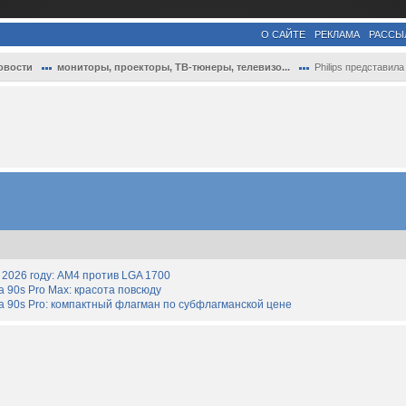
О САЙТЕ
РЕКЛАМА
РАССЫ
овости
мониторы, проекторы, ТВ-тюнеры, телевизо...
Philips представила изогнутый 34-дюймовы
2026 году: AM4 против LGA 1700
90s Pro Max: красота повсюду
 90s Pro: компактный флагман по субфлагманской цене