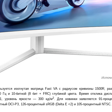
Источн
ьзуется изогнутая матрица Fast VA с радиусом кривизны 1500R, ра
0 Гц и 10-битной (8 бит + FRC) глубиной цвета. Время отклика дисп
2
:1, уровень яркости — 300 кд/м
. Для новинки заявляется 91-проце
тный DCI-P3, 126-процентный sRGB (Delta E <2) и 105-процентный NTSC.