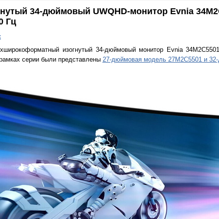
огнутый 34-дюймовый UWQHD-монитор Evnia 34M2
0 Гц
к
ерхширокоформатный изогнутый 34-дюймовый монитор Evnia 34M2C550
 рамках серии были представлены
27-дюймовая модель 27M2C5501 и 32