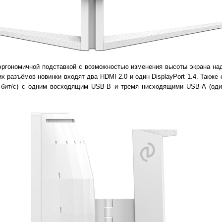
эргономичной подставкой с возможностью изменения высоты экрана над
х разъёмов новинки входят два HDMI 2.0 и один DisplayPort 1.4. Также
 Гбит/c) с одним восходящим USB-B и тремя нисходящими USB-A (оди