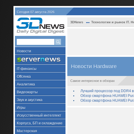
Сегодня 07 августа 2026
3DNews
Технологии и рынок IT. Н
Новости
Новости Hardware
IT-финансы
Offсянка
Самое интересное в обзорах
Аналитика
Лучший процессор под DDR4 в 
Видеокарты
Обзор смартфона HUAWEI Pura 
Звук и акустика
Обзор смартфона HUAWEI Pura
Игры
Искусственный интеллект
Корпуса, БП и охлаждение
Мастерская