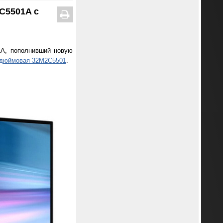
C5501A с
1A, пополнивший новую
-дюймовая 32M2C5501
.