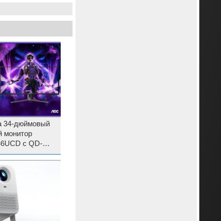
а 34-дюймовый
й монитор
CD с QD-