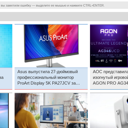
 вы заметили ошибку — выделите ее мышью и нажмите CTRL+ENTER.
Asus выпустила 27-дюймовый
AOC представил
за
профессиональный монитор
изогнутый игрово
ProArt Display 5K PA27JCV за
AGON PRO AG346U
$799
OLED и 175 Гц