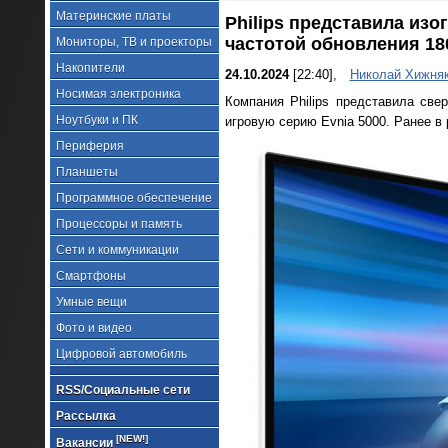
Материнские платы
Philips представила из
частотой обновления 18
Мониторы, ТВ и проекторы
Накопители
24.10.2024
[22:40],
Николай Хижня
Носимая электроника
Компания Philips представила св
Ноутбуки и ПК
игровую серию Evnia 5000. Ранее в
Периферия
Планшеты
Программное обеспечение
Процессоры и память
Сети и коммуникации
Смартфоны
Умные вещи
Фото и видео
Цифровой автомобиль
RSS/Социальные сети
Рассылка
[NEW!]
Вакансии