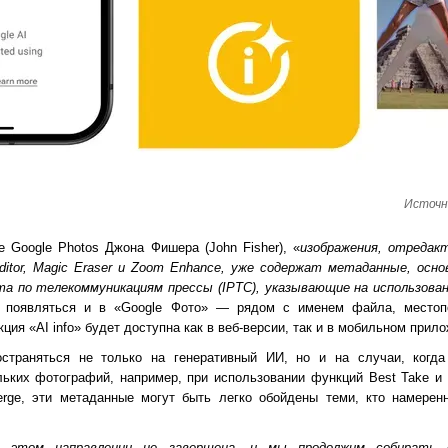
Источн
е Google Photos Джона Фишера (John Fisher), «
изображения, отредак
ditor, Magic Eraser и Zoom Enhance, уже содержат метаданные, осно
а по телекоммуникациям прессы (IPTC), указывающие на использова
 появляться и в «Google Фото» — рядом с именем файла, местоп
ция «AI info» будет доступна как в веб-версии, так и в мобильном прило
остраняться не только на генеративный ИИ, но и на случаи, когд
льких фотографий, например, при использовании функций Best Take и
Verge, эти метаданные могут быть легко обойдены теми, кто намерен
 этом направлении не завершена, и мы продолжим собирать