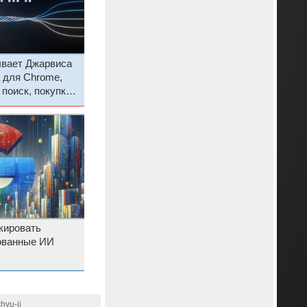
ывает Джарвиса
для Chrome,
 поиск, покупки
кировать
рованные ИИ
hyu-ii