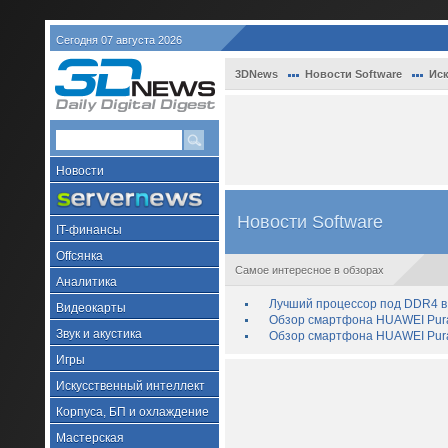
Сегодня 07 августа 2026
3DNews
Новости Software
Иск
Новости
Новости Software
IT-финансы
Offсянка
Самое интересное в обзорах
Аналитика
Лучший процессор под DDR4 в 
Видеокарты
Обзор смартфона HUAWEI Pura 
Звук и акустика
Обзор смартфона HUAWEI Pura
Игры
Искусственный интеллект
Корпуса, БП и охлаждение
Мастерская