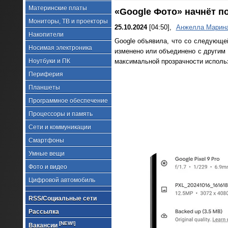
Материнские платы
«Google Фото» начнёт 
Мониторы, ТВ и проекторы
25.10.2024
[04:50],
Анжелла Марин
Накопители
Google объявила, что со следующе
Носимая электроника
изменено или объединено с другим
Ноутбуки и ПК
максимальной прозрачности использ
Периферия
Планшеты
Программное обеспечение
Процессоры и память
Сети и коммуникации
Смартфоны
Умные вещи
Фото и видео
Цифровой автомобиль
RSS/Социальные сети
Рассылка
[NEW!]
Вакансии