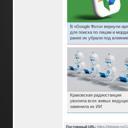
В «Google Фото» вернули яр
для поиска по лицам и морд
ранее их убрали под влияни
ИИ
Краковская радиостанция
уволила всех живых ведущи
заменила их ИИ
Постоянный URL:
https://3dnews.ru/