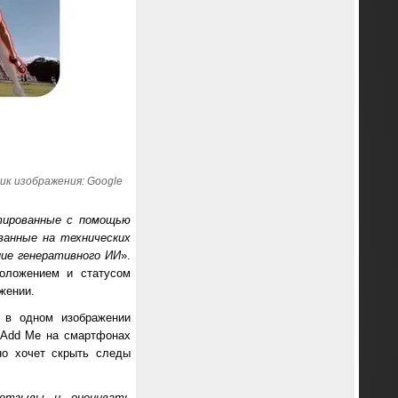
ик изображения: Google
тированные с помощью
ванные на технических
ние генеративного ИИ
».
оложением и статусом
жении.
а в одном изображении
 Add Me на смартфонах
но хочет скрыть следы
 отзывы и оценивать