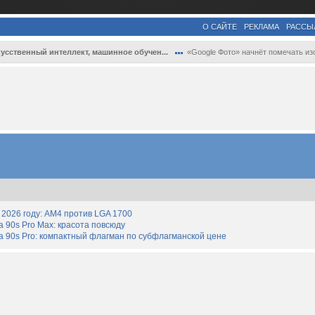
О САЙТЕ
РЕКЛАМА
РАССЫ
усственный интеллект, машинное обучен...
«Google Фото» начнёт помечать изображени..
2026 году: AM4 против LGA 1700
90s Pro Max: красота повсюду
 90s Pro: компактный флагман по субфлагманской цене