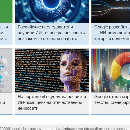
лыки
Российские исследователи
Google разрабат
ам —
научили ИИ точнее распознавать
— ИИ-помощника 
ем
незнакомые объекты на фото
который облегчит
и другие задачи
На портале «Госуслуги» появится
Google стала мар
х и
ИИ-помощник на отечественной
тексты, сгенери
нейросети
1113006/google-foto-nachnyot-pomechat-izobrageniya-otredaktirovannie-s-pomoshc