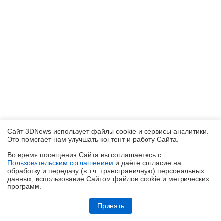
Сайт 3DNews использует файлы cookie и сервисы аналитики.
Это помогает нам улучшать контент и работу Cайта.
Во время посещения Cайта вы соглашаетесь с
Пользовательским соглашением
и даёте согласие на
✖
обработку и передачу (в т.ч. трансграничную) персональных
данных, использование Cайтом файлов cookie и метрических
программ.
Обзор и тест системы жидкостного охлаждения DeepCool LT360 Vision
ARGB с 4,5-дюймовым экраном
Принять