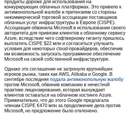
продукты дороже для использования на
конкурирующих облачных платформах. Это привело к
антимонопольной жалобе и претензиям со стороны
некоммерческой торговой ассоциации поставщиков
облачных услуг инфраструктуры в Европе (CISPE).
Ассоциация обвинила Microsoft в использовании своего
авторитета для привязки клиентов к облачному сервису
Azure, вследствие чего софтверному гиганту пришлось
выплатить CISPE $22 млн и согласиться улучшить
условия для некоторых cloud-провайдеров, обеспечив
им возможность запускать программное обеспечение
Microsoft на своей собственной инфраструктуре.
Однако это соглашение не затронуло крупнейших
игроков рынка, таких как AWS, Alibaba и Google. В
сентябре последняя
подала антимонопольную жалобу
против Microsoft, обвинив компанию в нечестной
практике лицензирования, которая вынуждает
клиентов оставаться на облачном хостинге Azure.
Примечательно, что до этого Google предлагала
членам CISPE €470 млн за продолжение дела против
Microsoft, но предложение было отклонено.