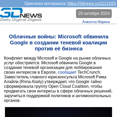
Оригинал материала:
https://3dnews.ru/1113163
29 октября 2024
Анжелла Марина
Облачные войны: Microsoft обвинила
Google в создании теневой коалиции
против её бизнеса
Конфликт между Microsoft и Google на рынке облачных
услуг обостряется. Microsoft обвинила Google в
создании теневой организации для лоббирования
своих интересов в Европе,
сообщает
TechCrunch.
Заместитель главного юрисконсульта Microsoft Рима
Алайли (Rima Alaily) утверждает, что Google тайно
сформировала группу Open Cloud Coalition, чтобы
продвигать свои интересы в сфере облачных решений,
заручиться поддержкой политиков и антимонопольных
органов.