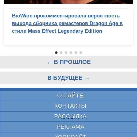
BioWare прокомментировала вероятность
выхода сборника ремастеров Dragon Age в
стиле Mass Effect Legendary Edition
← В ПРОШЛОЕ
В БУДУЩЕЕ →
О САЙТЕ
КОНТАКТЫ
РАССЫЛКА
РЕКЛАМА