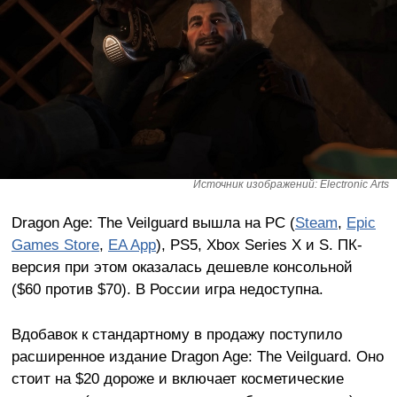
Источник изображений: Electronic Arts
Dragon Age: The Veilguard вышла на PC (
Steam
,
Epic
Games Store
,
EA App
), PS5, Xbox Series X и S. ПК-
версия при этом оказалась дешевле консольной
($60 против $70). В России игра недоступна.
Вдобавок к стандартному в продажу поступило
расширенное издание Dragon Age: The Veilguard. Оно
стоит на $20 дороже и включает косметические