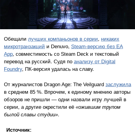
Обещали
лучших компаньонов в серии
,
никаких
микротранзакций
и Denuvo,
Steam-версию без EA
App
, совместимость со Steam Deck и текстовый
перевод на русский. Судя по
анализу от Digital
Foundry
, ПК-версия удалась на славу.
От журналистов Dragon Age: The Veilguard
заслужила
в среднем 85 %. Впрочем, к единому мнению авторы
обзоров не пришли — одни назвали игру лучшей в
серии, а другие окрестили её
«ожившим трупом
былой славы студии»
.
Источник: