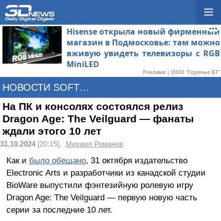
Hisense открыла новый фирменный
магазин в Подмосковье: там можно
вживую увидеть телевизоры с RGB
MiniLED
Реклама | ООО "Горенье БТ"
НОВОСТИ SOFTWARE
На ПК и консолях состоялся релиз
Dragon Age: The Veilguard — фанаты
ждали этого 10 лет
31.10.2024
[20:15],
Михаил Романов
Как и
было обещано
, 31 октября издательство
Electronic Arts и разработчики из канадской студии
BioWare выпустили фэнтезийную ролевую игру
Dragon Age: The Veilguard — первую новую часть
серии за последние 10 лет.