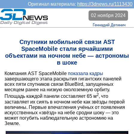
Оригинал материала:
https://3dnews.ru/1113430
02 ноября 2024
Геннадий Детинич
Спутники мобильной связи AST
SpaceMobile стали ярчайшими
объектами на ночном небе — астрономы
в шоке
Компания AST SpaceMobile
показала кадры
завершающего этапа раскрытия гигантских панелей
всех пяти спутников связи BlueBird, запущенных
месяцем ранее на низкую околоземную орбиту.
2
Площадь каждой панели составляет 65 м
, что
заставляет их сиять в ночном небе как звёзды первой
величины. Первые впечатления учёных от появления
искусственных «звёзд» на небе сродни шоку — это
может погубить наблюдательную астрономию на
Земле.