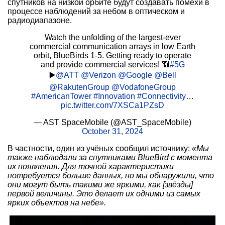
спутников на низкой орбите будут создавать помехи в
процессе наблюдений за небом в оптическом и
радиодиапазоне.
Watch the unfolding of the largest-ever
commercial communication arrays in low Earth
orbit, BlueBirds 1-5. Getting ready to operate
and provide commercial services! 📶
#5G
▶️
@ATT
@Verizon
@Google
@Bell
@RakutenGroup
@VodafoneGroup
#AmericanTower
#Innovation
#Connectivity
…
pic.twitter.com/7XSCa1PZsD
— AST SpaceMobile (@AST_SpaceMobile)
October 31, 2024
В частности, один из учёных сообщил источнику:
«Мы
также наблюдали за спутниками BlueBird с момента
их появления. Для точной характеристики
потребуется больше данных, но мы обнаружили, что
они могут быть такими же яркими, как [звёзды]
первой величины. Это делает их одними из самых
ярких объектов на небе».