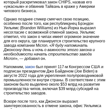
который раскритиковал закон CHIPS, назвав его
«ужасным» и обвинив Тайвань в краже у Америки
чипового бизнеса.
Однако позднее спикер смягчил свою позицию,
особенно после того, как республиканец Брэндон
Уильямс (Brandon Williams) из Нью-Йорка выразил
несогласие с возможной отменой закона. Уильямс
отметил, что закон о чипах имеет огромное значение
для его округа, где планируется строительство крупного
завода компании Micron. «
Я буду напоминать
Джонсону день и ночь о важности этого закона и
необходимости начать строительство завода
Micron
», — добавил он.
Напомним,
закон
был принят 117-м Конгрессом США и
подписан президентом Джо Байденом (Joe Biden) в
августе 2022 года для укрепления полупроводниковой
промышленности внутри страны. В соответствии с этим
законом было выделено около $53 млрд на развитие
производства чипов, включая $39 млрд субсидий на
строительство заводов.
Вскоре после того, как Джонсон выразил
заинтересованность в отмене закона, офис Уильямса