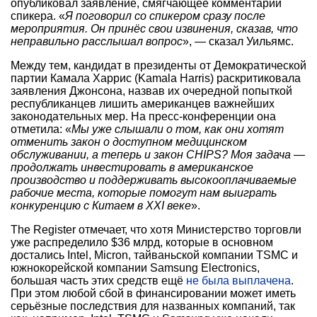
опубликовал заявление, смягчающее комментарии
спикера. «
Я поговорил со спикером сразу после
мероприятия. Он принёс свои извинения, сказав, что
неправильно расслышал вопрос
», — сказал Уильямс.
Между тем, кандидат в президенты от Демократической
партии Камала Харрис (Kamala Harris) раскритиковала
заявления Джонсона, назвав их очередной попыткой
республиканцев лишить американцев важнейших
законодательных мер. На пресс-конференции она
отметила: «
Мы уже слышали о том, как они хотят
отменить закон о доступном медицинском
обслуживании, а теперь и закон CHIPS? Моя задача —
продолжать инвестировать в американское
производство и поддерживать высокооплачиваемые
рабочие места, которые помогут нам выиграть
конкуренцию с Китаем в XXI веке
».
The Register отмечает, что хотя Министерство торговли
уже распределило $36 млрд, которые в основном
достались Intel, Micron, тайваньской компании TSMC и
южнокорейской компании Samsung Electronics,
большая часть этих средств ещё
не была выплачена
.
При этом любой сбой в финансировании может иметь
серьёзные последствия для названных компаний, так